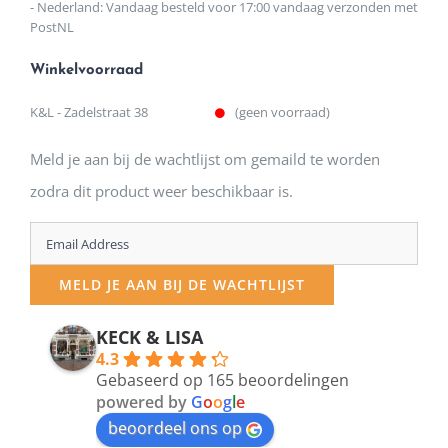
- Nederland: Vandaag besteld voor 17:00 vandaag verzonden met
PostNL
Winkelvoorraad
K&L - Zadelstraat 38
(geen voorraad)
Meld je aan bij de wachtlijst om gemaild te worden
zodra dit product weer beschikbaar is.
Enter
your
MELD JE AAN BIJ DE WACHTLIJST
email
address
KECK & LISA
4.3
to
Gebaseerd op 165 beoordelingen
join
powered by
G
o
o
g
l
e
beoordeel ons op
the