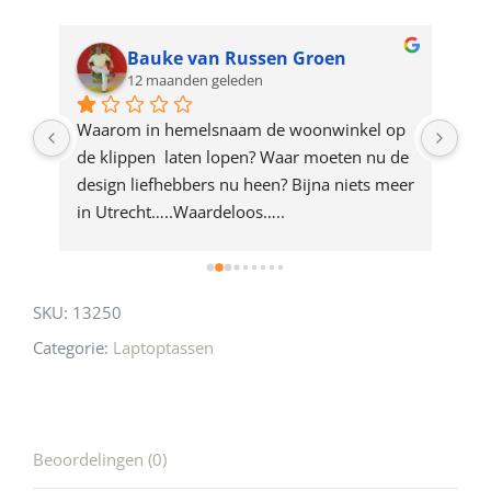
waitlist
for
Bauke van Russen Groen
12 maanden geleden
this
product
ze 
Waarom in hemelsnaam de woonwinkel op 
Gew
e 
de klippen  laten lopen? Waar moeten nu de 
mak
rd 
design liefhebbers nu heen? Bijna niets meer 
vri
 
in Utrecht…..Waardeloos…..
SKU:
13250
Categorie:
Laptoptassen
Beoordelingen (0)