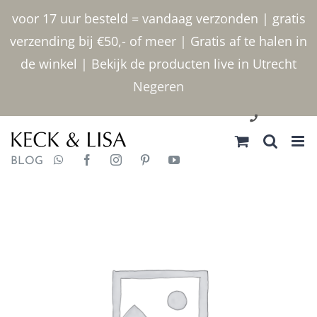
Ga
voor 17 uur besteld = vandaag verzonden | gratis
naar
verzending bij €50,- of meer | Gratis af te halen in
inhoud
de winkel | Bekijk de producten live in Utrecht
Negeren
030 2400000
BLOG