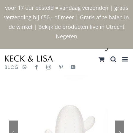
Ga
voor 17 uur besteld = vandaag verzonden | gratis
naar
verzending bij €50,- of meer | Gratis af te halen in
inhoud
de winkel | Bekijk de producten live in Utrecht
Negeren
030 2400000
BLOG