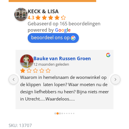
email
address
KECK & LISA
4.3
to
Gebaseerd op 165 beoordelingen
join
powered by
G
o
o
g
l
e
beoordeel ons op
the
waitlist
for
Bauke van Russen Groen
12 maanden geleden
this
product
ze 
Waarom in hemelsnaam de woonwinkel op 
Gew
e 
de klippen  laten lopen? Waar moeten nu de 
mak
rd 
design liefhebbers nu heen? Bijna niets meer 
vri
 
in Utrecht…..Waardeloos…..
SKU:
13707