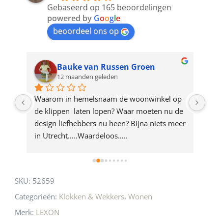
to
Gebaseerd op 165 beoordelingen
join
powered by
G
o
o
g
l
e
beoordeel ons op
the
waitlist
for
Bauke van Russen Groen
12 maanden geleden
this
product
ze 
Waarom in hemelsnaam de woonwinkel op 
Gew
e 
de klippen  laten lopen? Waar moeten nu de 
mak
rd 
design liefhebbers nu heen? Bijna niets meer 
vri
 
in Utrecht…..Waardeloos…..
SKU:
52659
Categorieën:
Klokken & Wekkers
,
Wonen
Merk:
LEXON