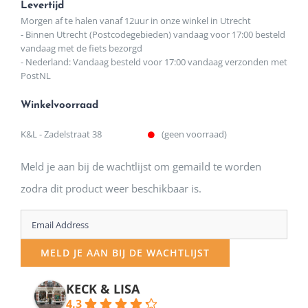
Levertijd
Morgen af te halen vanaf 12uur in onze winkel in Utrecht
- Binnen Utrecht (Postcodegebieden) vandaag voor 17:00 besteld
vandaag met de fiets bezorgd
- Nederland: Vandaag besteld voor 17:00 vandaag verzonden met
PostNL
Winkelvoorraad
K&L - Zadelstraat 38
(geen voorraad)
Meld je aan bij de wachtlijst om gemaild te worden
zodra dit product weer beschikbaar is.
Enter
your
MELD JE AAN BIJ DE WACHTLIJST
email
address
KECK & LISA
4.3