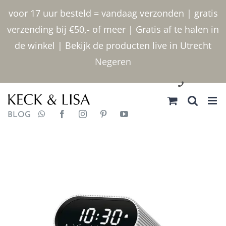
Ga
voor 17 uur besteld = vandaag verzonden | gratis
naar
verzending bij €50,- of meer | Gratis af te halen in
inhoud
de winkel | Bekijk de producten live in Utrecht
Negeren
030 2400000
BLOG