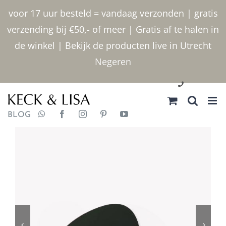
Ga
voor 17 uur besteld = vandaag verzonden | gratis
naar
verzending bij €50,- of meer | Gratis af te halen in
inhoud
de winkel | Bekijk de producten live in Utrecht
Negeren
030 2400000
BLOG