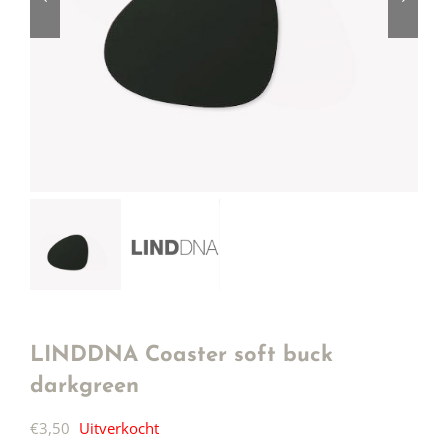
LINDDNA Coaster soft buck
darkgreen
€
3,50
Uitverkocht