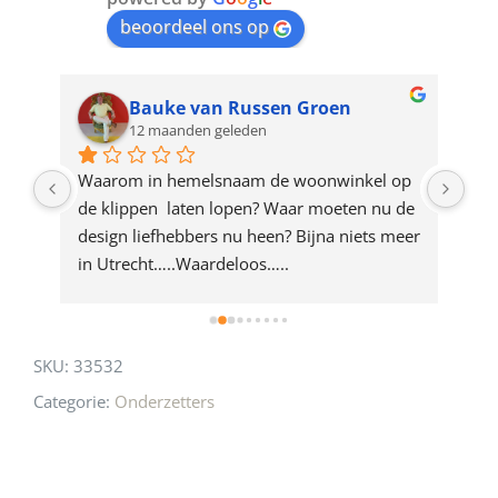
beoordeel ons op
the
waitlist
for
Bauke van Russen Groen
12 maanden geleden
this
product
ze 
Waarom in hemelsnaam de woonwinkel op 
Gew
e 
de klippen  laten lopen? Waar moeten nu de 
mak
rd 
design liefhebbers nu heen? Bijna niets meer 
vri
 
in Utrecht…..Waardeloos…..
SKU:
33532
Categorie:
Onderzetters