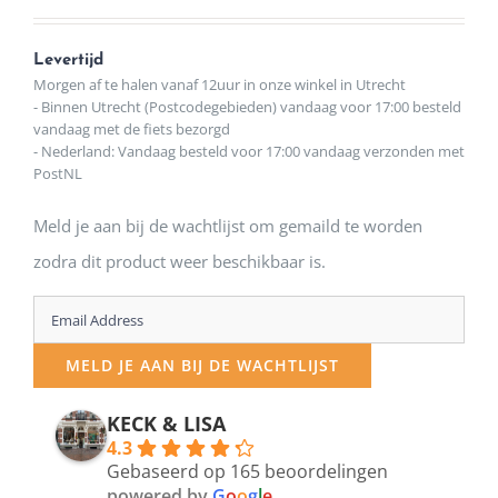
Levertijd
Morgen af te halen vanaf 12uur in onze winkel in Utrecht
- Binnen Utrecht (Postcodegebieden) vandaag voor 17:00 besteld
vandaag met de fiets bezorgd
- Nederland: Vandaag besteld voor 17:00 vandaag verzonden met
PostNL
Meld je aan bij de wachtlijst om gemaild te worden
zodra dit product weer beschikbaar is.
Enter
your
MELD JE AAN BIJ DE WACHTLIJST
email
address
KECK & LISA
4.3
to
Gebaseerd op 165 beoordelingen
join
powered by
G
o
o
g
l
e