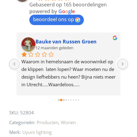
to
Gebaseerd op 165 beoordelingen
join
powered by
G
o
o
g
l
e
beoordeel ons op
the
waitlist
for
Bauke van Russen Groen
12 maanden geleden
this
product
ze 
Waarom in hemelsnaam de woonwinkel op 
Gew
e 
de klippen  laten lopen? Waar moeten nu de 
mak
rd 
design liefhebbers nu heen? Bijna niets meer 
vri
 
in Utrecht…..Waardeloos…..
SKU:
52804
Categorieën:
Producten
,
Wonen
Merk:
Uyuni lighting