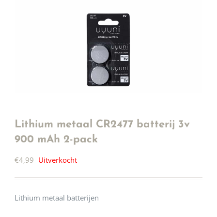
Lithium metaal CR2477 batterij 3v
900 mAh 2-pack
€
4,99
Uitverkocht
Lithium metaal batterijen