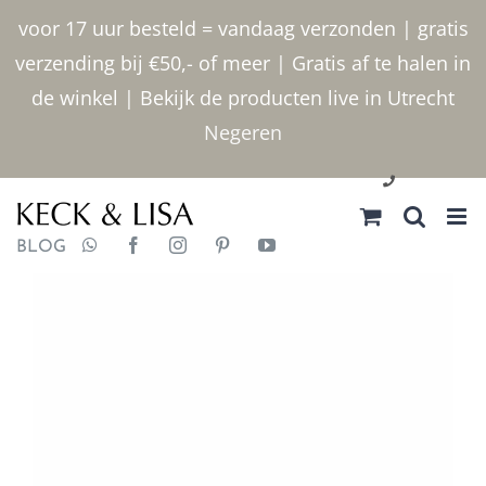
Ga
voor 17 uur besteld = vandaag verzonden | gratis
naar
verzending bij €50,- of meer | Gratis af te halen in
inhoud
de winkel | Bekijk de producten live in Utrecht
Negeren
030 2400000
BLOG