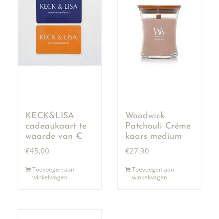
KECK&LISA
Woodwick
cadeaukaart te
Patchouli Créme
waarde van €
kaars medium
50,00
€
45,00
€
27,90
Toevoegen aan
Toevoegen aan
winkelwagen
winkelwagen