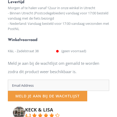
Levertijd
Morgen af te halen vanaf 12uur in onze winkel in Utrecht
- Binnen Utrecht (Postcodegebieden) vandaag voor 17:00 besteld
vandaag met de fiets bezorgd
- Nederland: Vandaag besteld voor 17:00 vandaag verzonden met
PostNL
Winkelvoorraad
K&L - Zadelstraat 38
(geen voorraad)
Meld je aan bij de wachtlijst om gemaild te worden
zodra dit product weer beschikbaar is.
Enter
your
MELD JE AAN BIJ DE WACHTLIJST
email
address
KECK & LISA
4.3