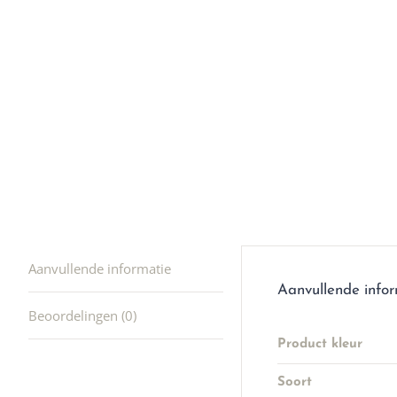
winkel t
hele leu
producte
waard om
gaan! He
ook heel
🩷
Aanvullende informatie
Aanvullende info
Beoordelingen (0)
Product kleur
Soort