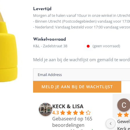
Levertijd
Morgen af te halen vanaf 10uur in onze winkel in Utrech
- Binnen Utrecht (Postcodegebieden) vandaag voor 17:0
- Nederland: Vandaag besteld voor 17:00 vandaag verz
Winkelvoorraad
K&L - Zadelstraat 38
(geen voorraad)
Meld je aan bij de wachtlijst om gemaild te word
Enter
your
MELD JE AAN BIJ DE WACHTLIJST
email
address
osawillemijn
Bauke van Russen Groen
KECK & LISA
 maanden geleden
12 maanden geleden
to
4.3
Gebaseerd op 165
join
en dagje in Utrecht 
Waarom in hemelsnaam 
Gewel
beoordelingen
am deze leuke 
de woonwinkel op de 
Keck e
the