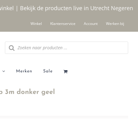
winkel | Bekijk de producten live in Utrecht
Negeren
Winkel
Klantenservice
Account
Werken bij
Producten
zoeken
Merken
Sale
 3m donker geel