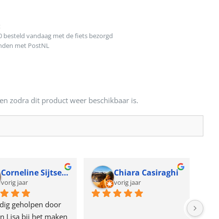
t
0 besteld vandaag met de fiets bezorgd
onden met PostNL
en zodra dit product weer beschikbaar is.
Corneline Sijtsema
Chiara Casiraghi
vorig jaar
vorig jaar
dig geholpen door 
n Lisa bij het maken 