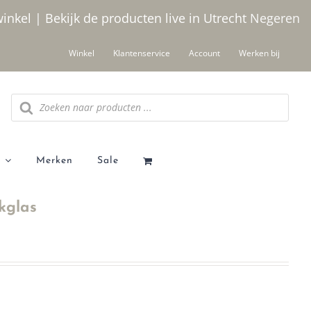
winkel | Bekijk de producten live in Utrecht
Negeren
Winkel
Klantenservice
Account
Werken bij
Producten
zoeken
Merken
Sale
kglas