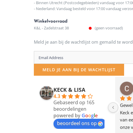
- Binnen Utrecht (Postcodegebieden) vandaag voor 17:0
- Nederland: Vandaag besteld voor 17:00 vandaag verz
Winkelvoorraad
K&L - Zadelstraat 38
(geen voorraad)
Meld je aan bij de wachtlijst om gemaild te word
Enter
your
MELD JE AAN BIJ DE WACHTLIJST
email
address
osawillemijn
Bauke van Russen Groen
KECK & LISA
 maanden geleden
12 maanden geleden
to
4.3
Gebaseerd op 165
join
en dagje in Utrecht 
Waarom in hemelsnaam 
Gewel
beoordelingen
am deze leuke 
de woonwinkel op de 
Keck e
the
powered by
G
o
o
g
l
e
egen! Ze verkopen 
klippen  laten lopen? Waar 
van ee
waitlist
beoordeel ons op
ke en unieke 
moeten nu de design 
onze v
for