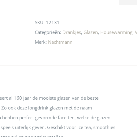
n! Echt de moeite 
liefhebbers nu heen? Bijna 
servic
this
 even langs te 
niets meer in 
t personeel was 
Utrecht…..Waardeloos…..
product
SKU:
12131
 aardig en gezellig 
Categorieën:
Drankjes
,
Glazen
,
Housewarming
,
Merk:
Nachtmann
rt al 160 jaar de mooiste glazen van de beste
as. Zo ook deze longdrink glazen met de naam
n hebben perfect gevormde facetten, welke de glazen
speels uiterlijk geven. Geschikt voor ice tea, smoothies