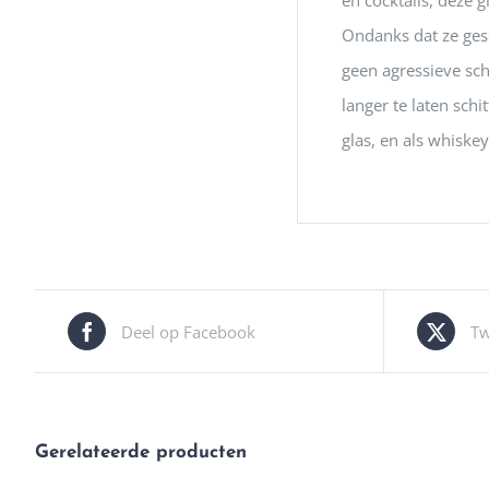
en cocktails, deze g
Ondanks dat ze ges
geen agressieve sc
langer te laten sch
glas, en als whiskey
Deel op Facebook
Tw
Gerelateerde producten