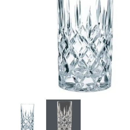
r
4
Ik was e
en ik kw
winkel t
hele leu