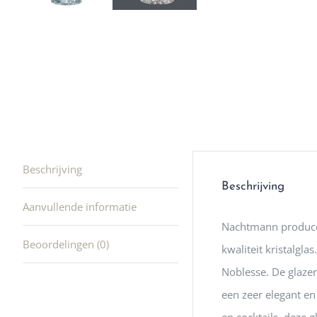
producte
waard om
gaan! He
ook heel
🩷
Beschrijving
Beschrijving
Aanvullende informatie
Nachtmann producee
Beoordelingen (0)
kwaliteit kristalgl
Noblesse. De glaze
een zeer elegant en 