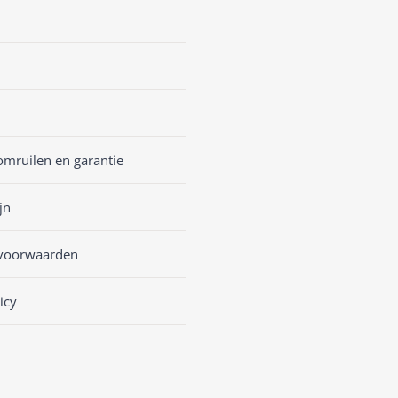
omruilen en garantie
jn
voorwaarden
icy