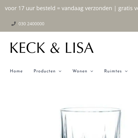
Ga
voor 17 uur besteld = vandaag verzonden | gratis ve
naar
030 2400000
inhoud
Home
Producten
Wonen
Ruimtes