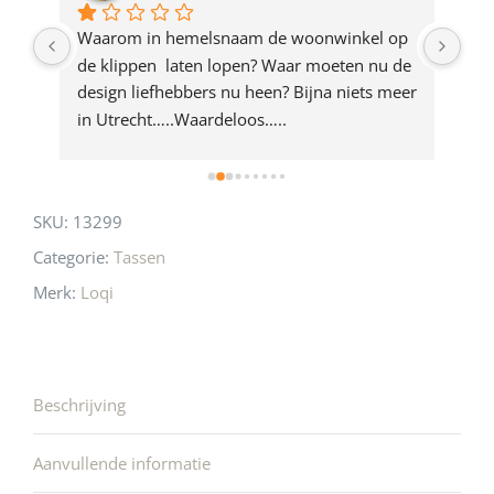
product
ze 
Waarom in hemelsnaam de woonwinkel op 
Gew
e 
de klippen  laten lopen? Waar moeten nu de 
mak
rd 
design liefhebbers nu heen? Bijna niets meer 
vri
 
in Utrecht…..Waardeloos…..
SKU:
13299
Categorie:
Tassen
Merk:
Loqi
Beschrijving
Aanvullende informatie