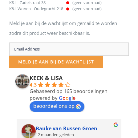
K&L - Zadelstraat 38
(geen voorraad)
K&L Wonen - Oudegracht 218
(geen voorraad)
Meld je aan bij de wachtlijst om gemaild te worden
zodra dit product weer beschikbaar is.
Enter
your
MELD JE AAN BIJ DE WACHTLIJST
email
address
KECK & LISA
4.3
to
Gebaseerd op 165 beoordelingen
join
powered by
G
o
o
g
l
e
beoordeel ons op
the
waitlist
for
Bauke van Russen Groen
12 maanden geleden
this