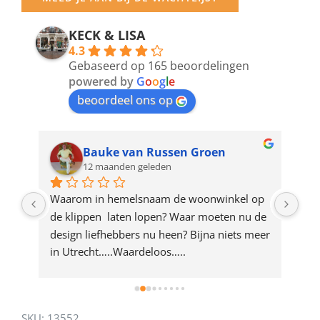
email
address
KECK & LISA
4.3
to
Gebaseerd op 165 beoordelingen
join
powered by
G
o
o
g
l
e
beoordeel ons op
the
waitlist
for
Bauke van Russen Groen
12 maanden geleden
this
product
ze 
Waarom in hemelsnaam de woonwinkel op 
Gew
e 
de klippen  laten lopen? Waar moeten nu de 
mak
rd 
design liefhebbers nu heen? Bijna niets meer 
vri
 
in Utrecht…..Waardeloos…..
SKU:
13552