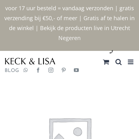
Ga
voor 17 uur besteld = vandaag verzonden | gratis
naar
verzending bij €50,- of meer | Gratis af te halen in
inhoud
de winkel | Bekijk de producten live in Utrecht
Negeren
030 2400000
BLOG