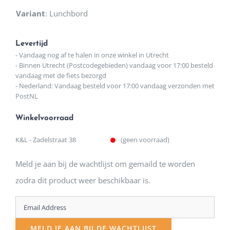
Variant
:
Lunchbord
Levertijd
- Vandaag nog af te halen in onze winkel in Utrecht
- Binnen Utrecht (Postcodegebieden) vandaag voor 17:00 besteld
vandaag met de fiets bezorgd
- Nederland: Vandaag besteld voor 17:00 vandaag verzonden met
PostNL
Winkelvoorraad
K&L - Zadelstraat 38
(geen voorraad)
Meld je aan bij de wachtlijst om gemaild te worden
zodra dit product weer beschikbaar is.
Enter
your
MELD JE AAN BIJ DE WACHTLIJST