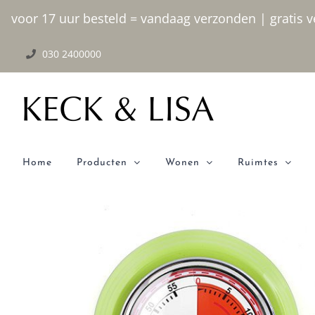
Ga
voor 17 uur besteld = vandaag verzonden | gratis ve
naar
030 2400000
inhoud
Home
Producten
Wonen
Ruimtes