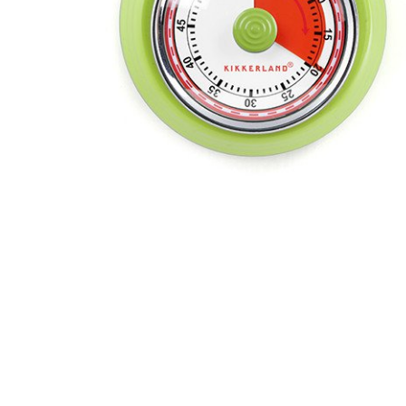
r
4
Ik was e
en ik kw