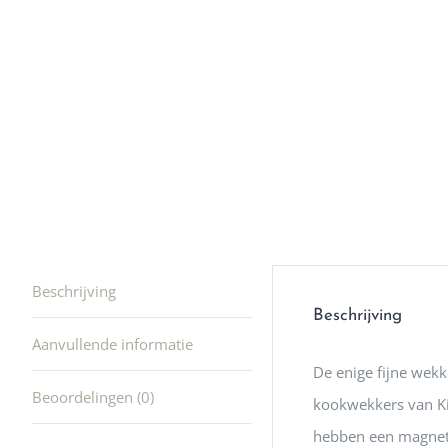
winkel t
hele leu
producte
waard om
gaan! He
ook heel
🩷
Beschrijving
Beschrijving
Aanvullende informatie
De enige fijne wek
Beoordelingen (0)
kookwekkers van Ki
hebben een magnet