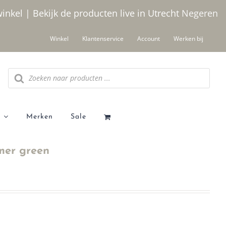
winkel | Bekijk de producten live in Utrecht
Negeren
Winkel
Klantenservice
Account
Werken bij
Producten
zoeken
Merken
Sale
mer green