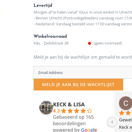
Levertijd
Morgen af te halen vanaf 10uur in onze winkel in Utrech
- Binnen Utrecht (Postcodegebieden) vandaag voor 17:0
- Nederland: Vandaag besteld voor 17:00 vandaag verz
Winkelvoorraad
K&L - Zadelstraat 38
(geen voorraad)
Meld je aan bij de wachtlijst om gemaild te word
Enter
your
MELD JE AAN BIJ DE WACHTLIJST
email
address
osawillemijn
Bauke van Russen Groen
KECK & LISA
 maanden geleden
12 maanden geleden
to
4.3
Gebaseerd op 165
join
en dagje in Utrecht 
Waarom in hemelsnaam 
Gewel
beoordelingen
am deze leuke 
de woonwinkel op de 
Keck e
the
powered by
G
o
o
g
l
e