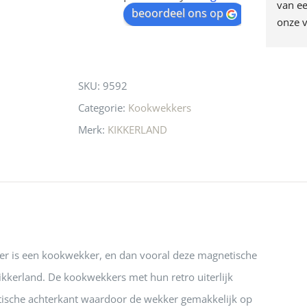
egen! Ze verkopen 
klippen  laten lopen? Waar 
van ee
waitlist
beoordeel ons op
ke en unieke 
moeten nu de design 
onze v
for
n! Echt de moeite 
liefhebbers nu heen? Bijna 
servic
this
 even langs te 
niets meer in 
t personeel was 
Utrecht…..Waardeloos…..
product
SKU:
9592
 aardig en gezellig 
Categorie:
Kookwekkers
Merk:
KIKKERLAND
ker is een kookwekker, en dan vooral deze magnetische
kkerland. De kookwekkers met hun retro uiterlijk
ische achterkant waardoor de wekker gemakkelijk op