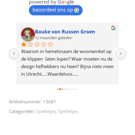
join
powered by
G
o
o
g
l
e
beoordeel ons op
the
waitlist
for
Bauke van Russen Groen
12 maanden geleden
this
product
ze 
Waarom in hemelsnaam de woonwinkel op 
Gew
e 
de klippen  laten lopen? Waar moeten nu de 
mak
rd 
design liefhebbers nu heen? Bijna niets meer 
vri
 
in Utrecht…..Waardeloos…..
Artikelnummer:
13681
Categorieën:
Spelletjes
,
Spelletjes