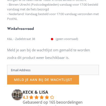
- Binnen Utrecht (Postcodegebieden) vandaag voor 17:00 besteld
vandaag met de fiets bezorgd
- Nederland: Vandaag besteld voor 17:00 vandaag verzonden met
PostNL
Winkelvoorraad
K&L - Zadelstraat 38
(geen voorraad)
Meld je aan bij de wachtlijst om gemaild te worden
zodra dit product weer beschikbaar is.
Enter
your
MELD JE AAN BIJ DE WACHTLIJST
email
address
KECK & LISA
4.3
to
Gebaseerd op 165 beoordelingen