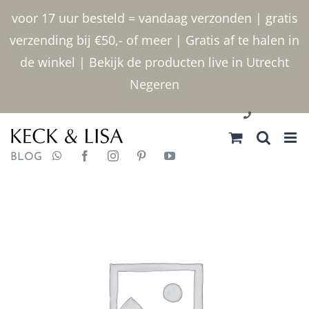
Ga
voor 17 uur besteld = vandaag verzonden | gratis
naar
verzending bij €50,- of meer | Gratis af te halen in
inhoud
de winkel | Bekijk de producten live in Utrecht
Negeren
030 2400000
BLOG