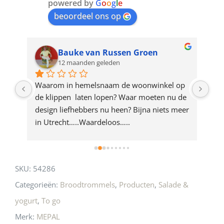
join
powered by
G
o
o
g
l
e
beoordeel ons op
the
waitlist
for
Bauke van Russen Groen
12 maanden geleden
this
product
ze 
Waarom in hemelsnaam de woonwinkel op 
Gew
e 
de klippen  laten lopen? Waar moeten nu de 
mak
rd 
design liefhebbers nu heen? Bijna niets meer 
vri
 
in Utrecht…..Waardeloos…..
SKU:
54286
Categorieën:
Broodtrommels
,
Producten
,
Salade &
yogurt
,
To go
Merk:
MEPAL