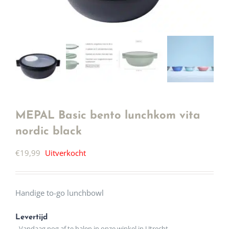
MEPAL Basic bento lunchkom vita
nordic black
€
19,99
Uitverkocht
Handige to-go lunchbowl
Levertijd
- Vandaag nog af te halen in onze winkel in Utrecht