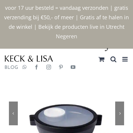
Ga
voor 17 uur besteld = vandaag verzonden | gratis
naar
verzending bij €50,- of meer | Gratis af te halen in
inhoud
de winkel | Bekijk de producten live in Utrecht
Negeren
030 2400000
BLOG