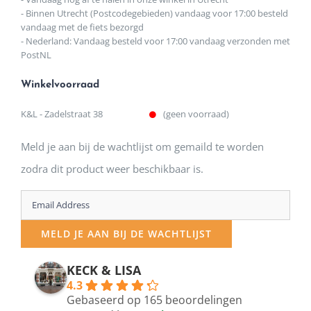
- Binnen Utrecht (Postcodegebieden) vandaag voor 17:00 besteld
vandaag met de fiets bezorgd
- Nederland: Vandaag besteld voor 17:00 vandaag verzonden met
PostNL
Winkelvoorraad
K&L - Zadelstraat 38
(geen voorraad)
Meld je aan bij de wachtlijst om gemaild te worden
zodra dit product weer beschikbaar is.
Enter
your
MELD JE AAN BIJ DE WACHTLIJST
email
address
KECK & LISA
4.3
to
Gebaseerd op 165 beoordelingen