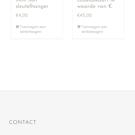
mini fluit
cadeaukaart te
sleutelhanger
waarde van €
50,00
€
4,00
€
45,00
Toevoegen aan
Toevoegen aan
winkelwagen
winkelwagen
CONTACT