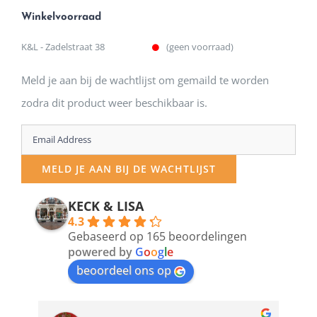
Winkelvoorraad
K&L - Zadelstraat 38
(geen voorraad)
Meld je aan bij de wachtlijst om gemaild te worden
zodra dit product weer beschikbaar is.
Enter
your
MELD JE AAN BIJ DE WACHTLIJST
email
address
KECK & LISA
4.3
to
Gebaseerd op 165 beoordelingen
join
powered by
G
o
o
g
l
e
beoordeel ons op
the
waitlist
for