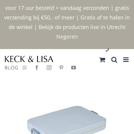
Ga
voor 17 uur besteld = vandaag verzonden | gratis
naar
verzending bij €50,- of meer | Gratis af te halen in
inhoud
de winkel | Bekijk de producten live in Utrecht
Negeren
030 2400000
BLOG