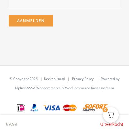
© Copyright
2026 | Keckenlisa.nl |
Privacy Policy
| Powered by
MplusKASSA Woocommerce
&
WooCommerce Kassasysteem
0
€
9,99
Uitverkocht