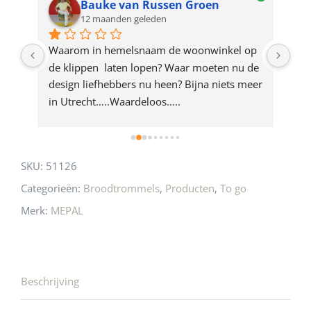
Bauke van Russen Groen
12 maanden geleden
this
product
ze 
Waarom in hemelsnaam de woonwinkel op 
Gew
e 
de klippen  laten lopen? Waar moeten nu de 
mak
rd 
design liefhebbers nu heen? Bijna niets meer 
vri
 
in Utrecht…..Waardeloos…..
SKU:
51126
Categorieën:
Broodtrommels
,
Producten
,
To go
Merk:
MEPAL
Beschrijving