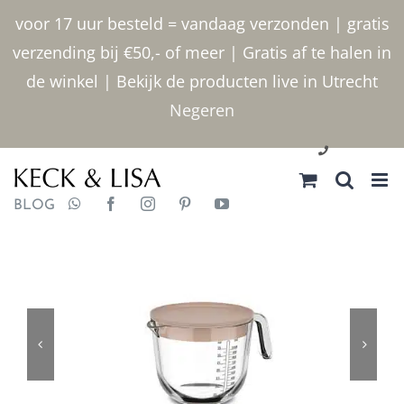
Ga
voor 17 uur besteld = vandaag verzonden | gratis
naar
verzending bij €50,- of meer | Gratis af te halen in
inhoud
de winkel | Bekijk de producten live in Utrecht
Negeren
030 2400000
BLOG