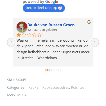
join
powered by
G
o
o
g
l
e
beoordeel ons op
the
waitlist
for
Bauke van Russen Groen
12 maanden geleden
this
product
ze 
Waarom in hemelsnaam de woonwinkel op 
Gew
e 
de klippen  laten lopen? Waar moeten nu de 
mak
rd 
design liefhebbers nu heen? Bijna niets meer 
vri
 
in Utrecht…..Waardeloos…..
SKU:
54045
Categorieën:
Keuken
,
Kookaccessoires
,
Ruimtes
Merk:
MEPAL