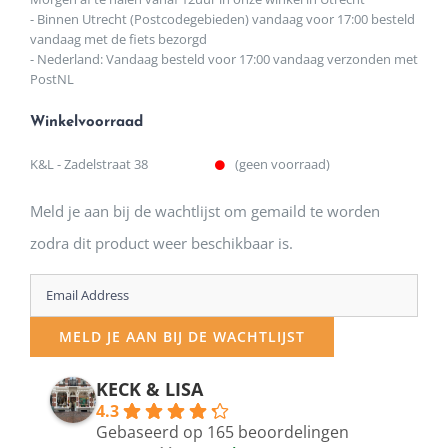
- Binnen Utrecht (Postcodegebieden) vandaag voor 17:00 besteld
vandaag met de fiets bezorgd
- Nederland: Vandaag besteld voor 17:00 vandaag verzonden met
PostNL
Winkelvoorraad
K&L - Zadelstraat 38
(geen voorraad)
Meld je aan bij de wachtlijst om gemaild te worden
zodra dit product weer beschikbaar is.
Enter
your
MELD JE AAN BIJ DE WACHTLIJST
email
address
KECK & LISA
4.3
to
Gebaseerd op 165 beoordelingen