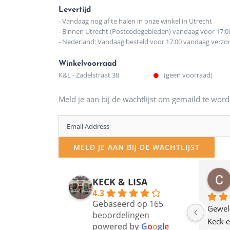
Levertijd
- Vandaag nog af te halen in onze winkel in Utrecht
- Binnen Utrecht (Postcodegebieden) vandaag voor 17:0
- Nederland: Vandaag besteld voor 17:00 vandaag verz
Winkelvoorraad
K&L - Zadelstraat 38
(geen voorraad)
Meld je aan bij de wachtlijst om gemaild te word
Enter
your
MELD JE AAN BIJ DE WACHTLIJST
email
address
osawillemijn
Bauke van Russen Groen
KECK & LISA
 maanden geleden
12 maanden geleden
to
4.3
Gebaseerd op 165
join
en dagje in Utrecht 
Waarom in hemelsnaam 
Gewel
beoordelingen
am deze leuke 
de woonwinkel op de 
Keck e
the
powered by
G
o
o
g
l
e