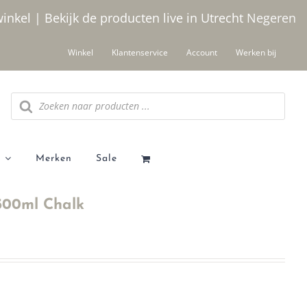
winkel | Bekijk de producten live in Utrecht
Negeren
Winkel
Klantenservice
Account
Werken bij
Producten
zoeken
Merken
Sale
500ml Chalk