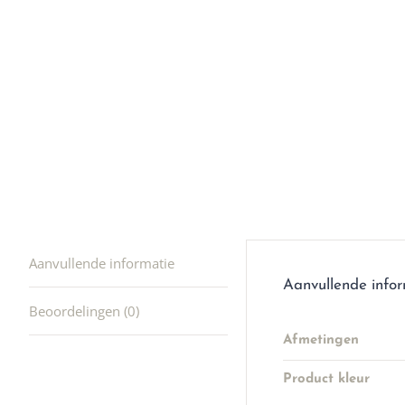
winkel t
hele leu
producte
waard om
gaan! He
ook heel
🩷
Aanvullende informatie
Aanvullende info
Beoordelingen (0)
Afmetingen
Product kleur