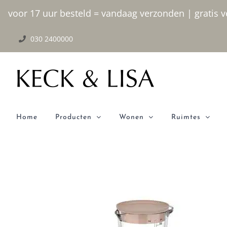
Ga
voor 17 uur besteld = vandaag verzonden | gratis ve
naar
030 2400000
inhoud
Home
Producten
Wonen
Ruimtes