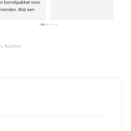
n borrelpakket voor 
rienden. Wat een 
e!
n
,
Ruimtes