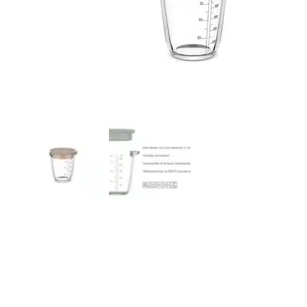
r
4
Ik was e
en ik kw