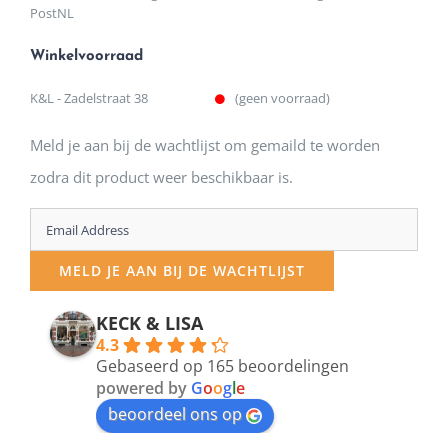
PostNL
Winkelvoorraad
K&L - Zadelstraat 38
(geen voorraad)
Meld je aan bij de wachtlijst om gemaild te worden
zodra dit product weer beschikbaar is.
Enter
your
MELD JE AAN BIJ DE WACHTLIJST
email
address
KECK & LISA
4.3
to
Gebaseerd op 165 beoordelingen
join
powered by
G
o
o
g
l
e
beoordeel ons op
the
waitlist