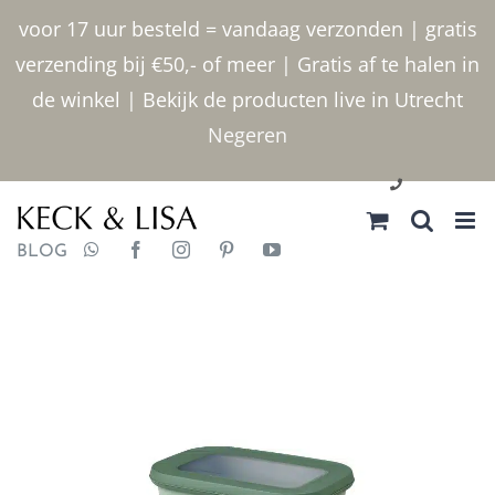
Ga
voor 17 uur besteld = vandaag verzonden | gratis
naar
verzending bij €50,- of meer | Gratis af te halen in
inhoud
de winkel | Bekijk de producten live in Utrecht
Negeren
030 2400000
BLOG