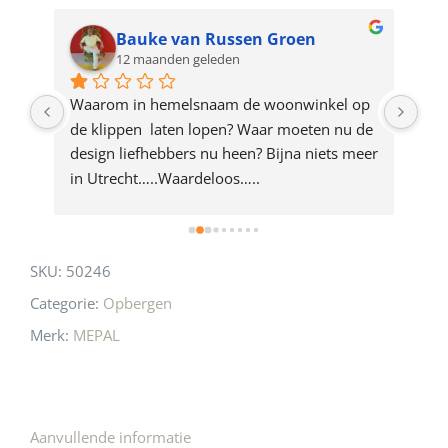
for
Bauke van Russen Groen
12 maanden geleden
this
product
ze 
Waarom in hemelsnaam de woonwinkel op 
Gew
e 
de klippen  laten lopen? Waar moeten nu de 
mak
rd 
design liefhebbers nu heen? Bijna niets meer 
vri
 
in Utrecht…..Waardeloos…..
SKU:
50246
Categorie:
Opbergen
Merk:
MEPAL
Aanvullende informatie