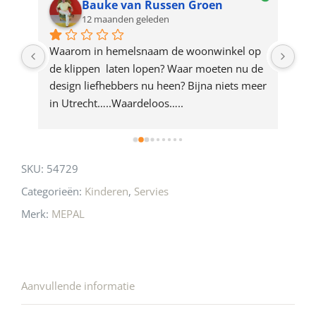
Bauke van Russen Groen
12 maanden geleden
this
product
ze 
Waarom in hemelsnaam de woonwinkel op 
Gew
e 
de klippen  laten lopen? Waar moeten nu de 
mak
rd 
design liefhebbers nu heen? Bijna niets meer 
vri
 
in Utrecht…..Waardeloos…..
SKU:
54729
Categorieën:
Kinderen
,
Servies
Merk:
MEPAL
Aanvullende informatie