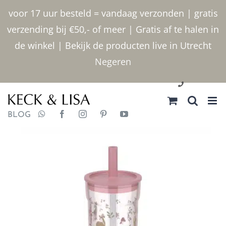
Ga
voor 17 uur besteld = vandaag verzonden | gratis
naar
verzending bij €50,- of meer | Gratis af te halen in
inhoud
de winkel | Bekijk de producten live in Utrecht
Negeren
030 2400000
BLOG