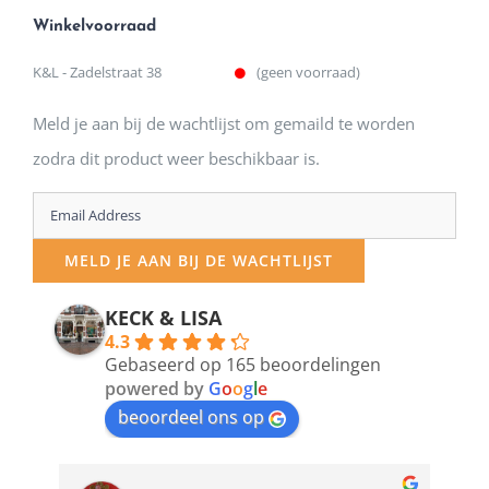
Winkelvoorraad
K&L - Zadelstraat 38
(geen voorraad)
Meld je aan bij de wachtlijst om gemaild te worden
zodra dit product weer beschikbaar is.
Enter
your
MELD JE AAN BIJ DE WACHTLIJST
email
address
KECK & LISA
4.3
to
Gebaseerd op 165 beoordelingen
join
powered by
G
o
o
g
l
e
beoordeel ons op
the
waitlist
for