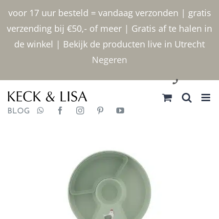
Ga
voor 17 uur besteld = vandaag verzonden | gratis
naar
verzending bij €50,- of meer | Gratis af te halen in
inhoud
de winkel | Bekijk de producten live in Utrecht
Negeren
030 2400000
BLOG