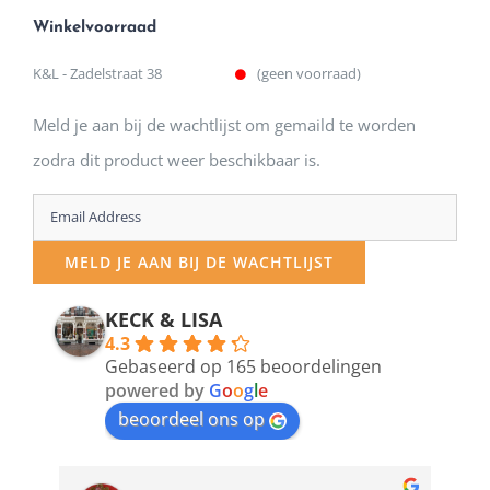
Winkelvoorraad
K&L - Zadelstraat 38
(geen voorraad)
Meld je aan bij de wachtlijst om gemaild te worden
zodra dit product weer beschikbaar is.
Enter
your
MELD JE AAN BIJ DE WACHTLIJST
email
address
KECK & LISA
4.3
to
Gebaseerd op 165 beoordelingen
join
powered by
G
o
o
g
l
e
beoordeel ons op
the
waitlist
for