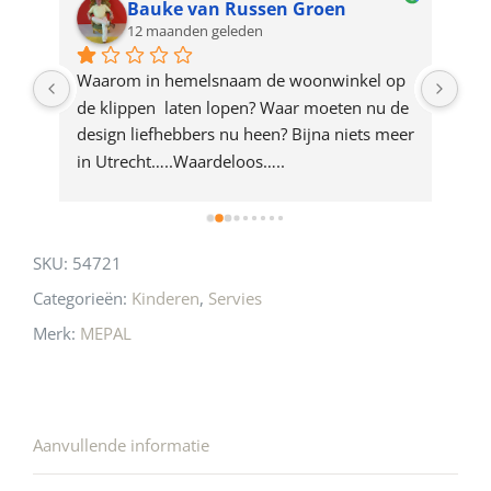
Bauke van Russen Groen
12 maanden geleden
this
product
ze 
Waarom in hemelsnaam de woonwinkel op 
Gew
e 
de klippen  laten lopen? Waar moeten nu de 
mak
rd 
design liefhebbers nu heen? Bijna niets meer 
vri
 
in Utrecht…..Waardeloos…..
SKU:
54721
Categorieën:
Kinderen
,
Servies
Merk:
MEPAL
Aanvullende informatie