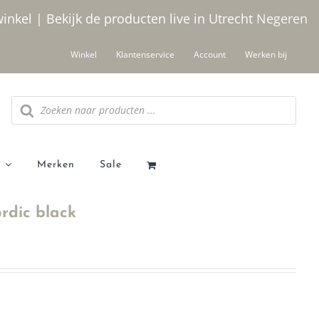
winkel | Bekijk de producten live in Utrecht
Negeren
Winkel
Klantenservice
Account
Werken bij
Producten
zoeken
Merken
Sale
rdic black