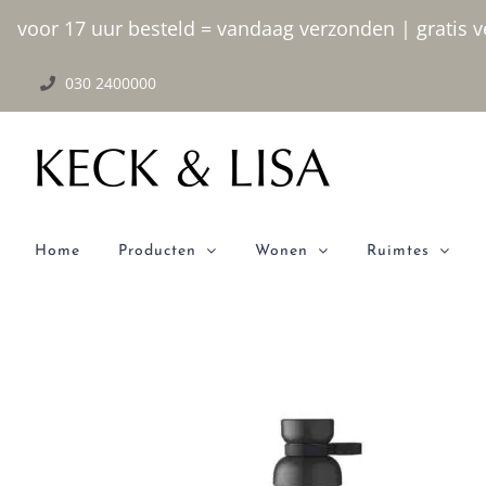
Ga
voor 17 uur besteld = vandaag verzonden | gratis ve
naar
030 2400000
inhoud
Home
Producten
Wonen
Ruimtes