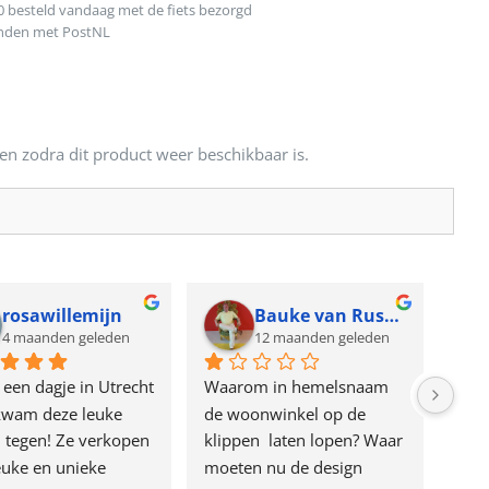
0 besteld vandaag met de fiets bezorgd
onden met PostNL
en zodra dit product weer beschikbaar is.
osawillemijn
Bauke van Russen Groen
maanden geleden
12 maanden geleden
n dagje in Utrecht 
Waarom in hemelsnaam 
Geweld
am deze leuke 
de woonwinkel op de 
Keck en
egen! Ze verkopen 
klippen  laten lopen? Waar 
van ee
e en unieke 
moeten nu de design 
onze v