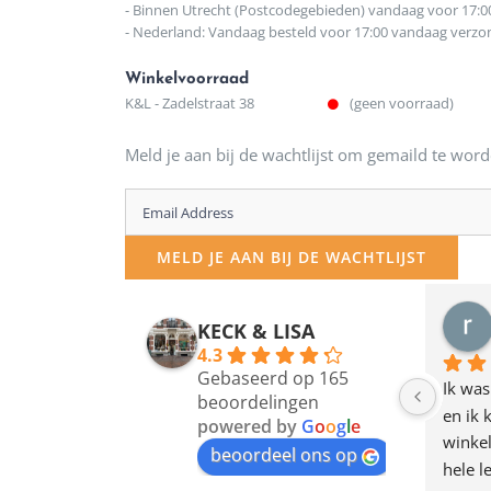
- Binnen Utrecht (Postcodegebieden) vandaag voor 17:0
- Nederland: Vandaag besteld voor 17:00 vandaag verz
Winkelvoorraad
K&L - Zadelstraat 38
(geen voorraad)
Meld je aan bij de wachtlijst om gemaild te word
Enter
your
MELD JE AAN BIJ DE WACHTLIJST
email
address
r
KECK & LISA
4 
to
4.3
Gebaseerd op 165
join
Ik was ee
beoordelingen
en ik kw
the
powered by
G
o
o
g
l
e
winkel t
waitlist
beoordeel ons op
hele leuk
for