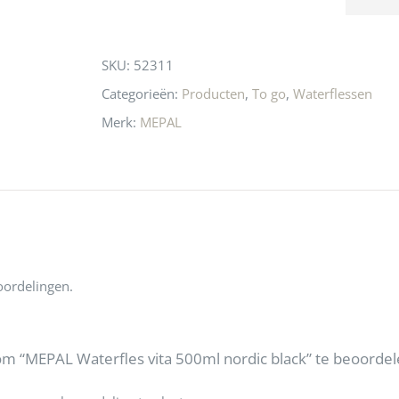
producte
this
waard om
gaan! He
product
SKU:
52311
ook heel 
🩷
Categorieën:
Producten
,
To go
,
Waterflessen
Merk:
MEPAL
oordelingen.
m “MEPAL Waterfles vita 500ml nordic black” te beoorde