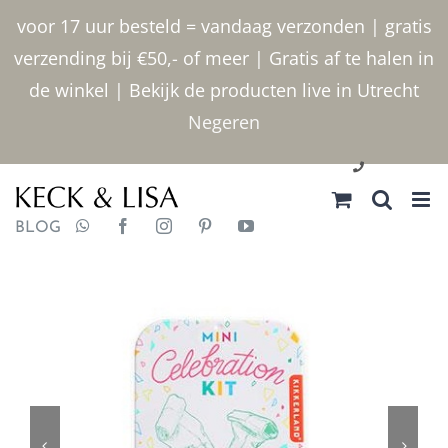
Ga
voor 17 uur besteld = vandaag verzonden | gratis
naar
verzending bij €50,- of meer | Gratis af te halen in
inhoud
de winkel | Bekijk de producten live in Utrecht
Negeren
030 2400000
BLOG