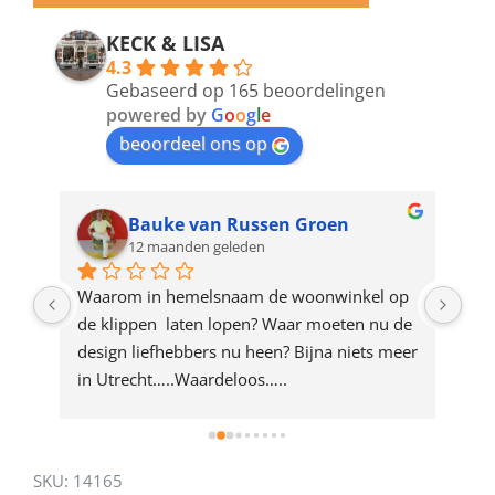
email
address
KECK & LISA
4.3
to
Gebaseerd op 165 beoordelingen
join
powered by
G
o
o
g
l
e
beoordeel ons op
the
waitlist
for
Bauke van Russen Groen
12 maanden geleden
this
product
ze 
Waarom in hemelsnaam de woonwinkel op 
Gew
e 
de klippen  laten lopen? Waar moeten nu de 
mak
rd 
design liefhebbers nu heen? Bijna niets meer 
vri
 
in Utrecht…..Waardeloos…..
SKU:
14165