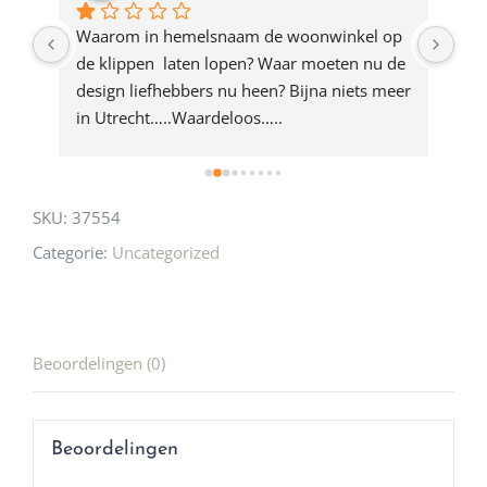
product
ze 
Waarom in hemelsnaam de woonwinkel op 
Gew
e 
de klippen  laten lopen? Waar moeten nu de 
mak
rd 
design liefhebbers nu heen? Bijna niets meer 
vri
 
in Utrecht…..Waardeloos…..
SKU:
37554
Categorie:
Uncategorized
Beoordelingen (0)
Beoordelingen