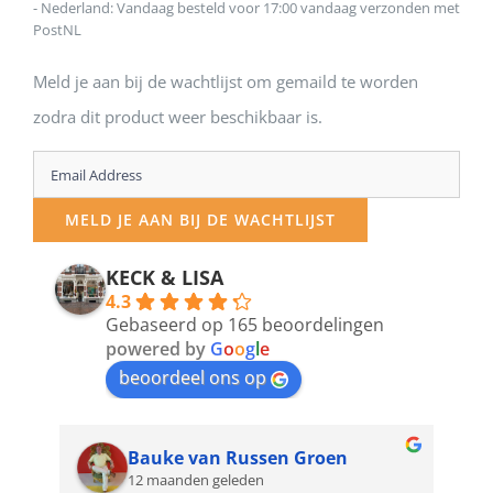
- Nederland: Vandaag besteld voor 17:00 vandaag verzonden met
PostNL
Meld je aan bij de wachtlijst om gemaild te worden
zodra dit product weer beschikbaar is.
Enter
your
MELD JE AAN BIJ DE WACHTLIJST
email
address
KECK & LISA
4.3
to
Gebaseerd op 165 beoordelingen
join
powered by
G
o
o
g
l
e
beoordeel ons op
the
waitlist
for
Bauke van Russen Groen
12 maanden geleden
this