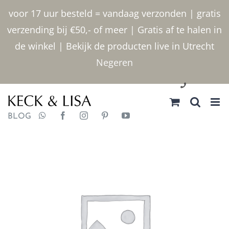
Ga
voor 17 uur besteld = vandaag verzonden | gratis
naar
verzending bij €50,- of meer | Gratis af te halen in
inhoud
de winkel | Bekijk de producten live in Utrecht
Negeren
030 2400000
BLOG