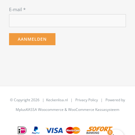
E-mail
*
© Copyright
2026 | Keckenlisa.nl |
Privacy Policy
| Powered by
MplusKASSA Woocommerce
&
WooCommerce Kassasysteem
0