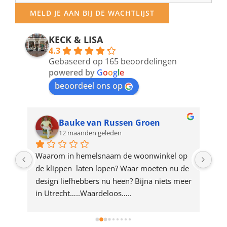
your
MELD JE AAN BIJ DE WACHTLIJST
email
address
KECK & LISA
4.3
to
Gebaseerd op 165 beoordelingen
join
powered by
G
o
o
g
l
e
beoordeel ons op
the
waitlist
for
Bauke van Russen Groen
12 maanden geleden
this
product
ze 
Waarom in hemelsnaam de woonwinkel op 
Gew
e 
de klippen  laten lopen? Waar moeten nu de 
mak
rd 
design liefhebbers nu heen? Bijna niets meer 
vri
 
in Utrecht…..Waardeloos…..