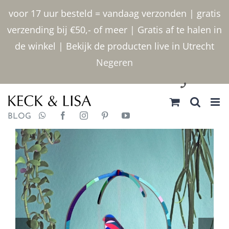
Ga
voor 17 uur besteld = vandaag verzonden | gratis
naar
verzending bij €50,- of meer | Gratis af te halen in
inhoud
de winkel | Bekijk de producten live in Utrecht
Negeren
030 2400000
BLOG