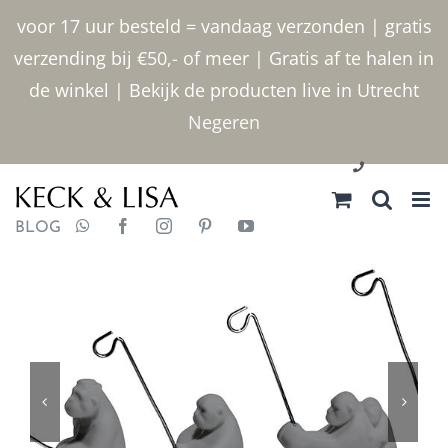
Ga
voor 17 uur besteld = vandaag verzonden | gratis
naar
verzending bij €50,- of meer | Gratis af te halen in
inhoud
de winkel | Bekijk de producten live in Utrecht
Negeren
030 2400000
BLOG