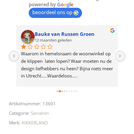
join
powered by
G
o
o
g
l
e
beoordeel ons op
the
waitlist
for
Bauke van Russen Groen
12 maanden geleden
this
product
ze 
Waarom in hemelsnaam de woonwinkel op 
Gew
e 
de klippen  laten lopen? Waar moeten nu de 
mak
rd 
design liefhebbers nu heen? Bijna niets meer 
vri
 
in Utrecht…..Waardeloos…..
Artikelnummer:
13601
Categorie:
Serveren
Merk:
KIKKERLAND