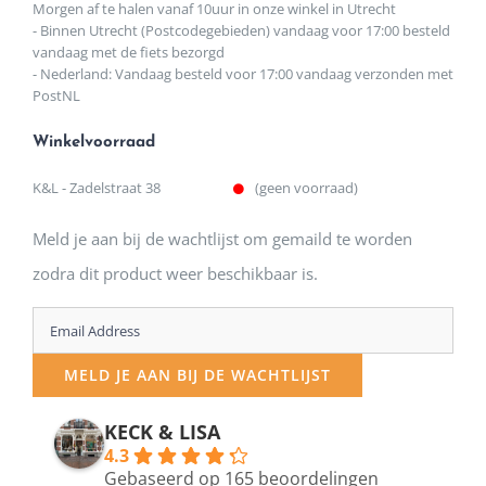
Morgen af te halen vanaf 10uur in onze winkel in Utrecht
- Binnen Utrecht (Postcodegebieden) vandaag voor 17:00 besteld
vandaag met de fiets bezorgd
- Nederland: Vandaag besteld voor 17:00 vandaag verzonden met
PostNL
Winkelvoorraad
K&L - Zadelstraat 38
(geen voorraad)
Meld je aan bij de wachtlijst om gemaild te worden
zodra dit product weer beschikbaar is.
Enter
your
MELD JE AAN BIJ DE WACHTLIJST
email
address
KECK & LISA
4.3
to
Gebaseerd op 165 beoordelingen