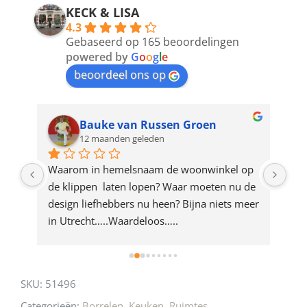
address
KECK & LISA
4.3
to
Gebaseerd op 165 beoordelingen
join
powered by
G
o
o
g
l
e
beoordeel ons op
the
waitlist
for
Bauke van Russen Groen
12 maanden geleden
this
product
ze 
Waarom in hemelsnaam de woonwinkel op 
Gew
e 
de klippen  laten lopen? Waar moeten nu de 
mak
rd 
design liefhebbers nu heen? Bijna niets meer 
vri
 
in Utrecht…..Waardeloos…..
SKU:
51496
Categorieën:
Borrelen
,
Keuken
,
Ruimtes