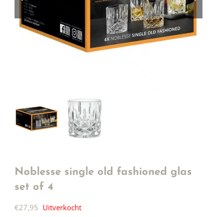
Noblesse single old fashioned glas
set of 4
€
27,95
Uitverkocht