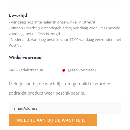
Levertijd
- Vandaag nog af te halen in onze winkel in Utrecht
- Binnen Utrecht (Postcodegebieden) vandaag voor 17:00 besteld
vandaag met de fiets bezorgd
- Nederland: Vandaag besteld voor 17:00 vandaag verzonden met
PostNL
Winkelvoorraad
K&L - Zadelstraat 38
(geen voorraad)
Meld je aan bij de wachtlijst om gemaild te worden
zodra dit product weer beschikbaar is.
Enter
your
MELD JE AAN BIJ DE WACHTLIJST
email