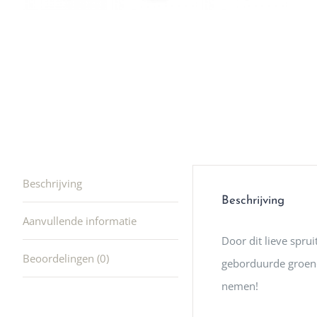
winkel t
hele leu
producte
waard om
gaan! He
ook heel
🩷
Beschrijving
Beschrijving
Aanvullende informatie
Door dit lieve spru
Beoordelingen (0)
geborduurde groene 
nemen!