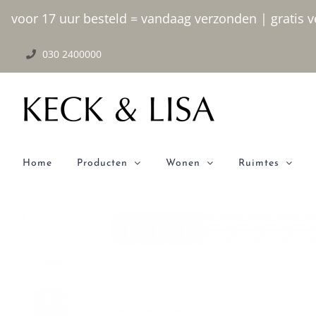
Ga
voor 17 uur besteld = vandaag verzonden | gratis ve
naar
030 2400000
inhoud
Home
Producten
Wonen
Ruimtes