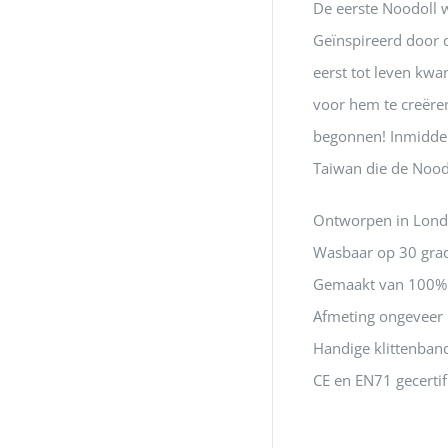
De eerste Noodoll w
Geïnspireerd door 
eerst tot leven kwa
voor hem te creëren
begonnen! Inmiddel
Taiwan die de Nood
Ontworpen in Londe
Wasbaar op 30 gra
Gemaakt van 100% 
Afmeting ongeveer
Handige klittenban
CE en EN71 gecertifi