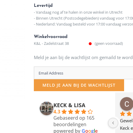
Levertijd
- Vandaag nog af te halen in onze winkel in Utrecht
- Binnen Utrecht (Postcodegebieden) vandaag voor 17:0
- Nederland: Vandaag besteld voor 17:00 vandaag verz
Winkelvoorraad
K&L - Zadelstraat 38
(geen voorraad)
Meld je aan bij de wachtlijst om gemaild te word
Enter
your
MELD JE AAN BIJ DE WACHTLIJST
email
address
osawillemijn
Bauke van Russen Groen
KECK & LISA
 maanden geleden
12 maanden geleden
to
4.3
Gebaseerd op 165
join
en dagje in Utrecht 
Waarom in hemelsnaam 
Gewel
beoordelingen
am deze leuke 
de woonwinkel op de 
Keck e
the
powered by
G
o
o
g
l
e