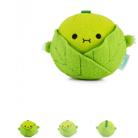
r
4
Ik was e
en ik kw