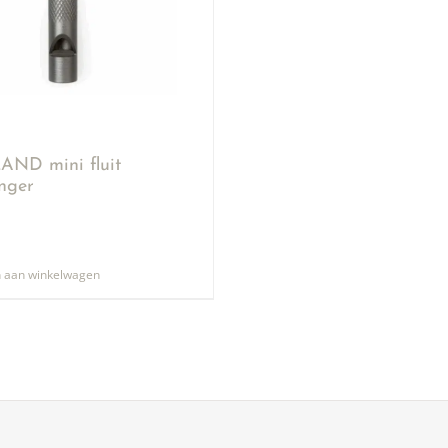
ND mini fluit
anger
 aan winkelwagen