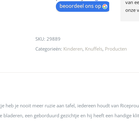
egen! Ze verkopen 
klippen  laten lopen? Waar 
van ee
waitlist
beoordeel ons op
ke en unieke 
moeten nu de design 
onze v
for
n! Echt de moeite 
liefhebbers nu heen? Bijna 
servic
this
 even langs te 
niets meer in 
t personeel was 
Utrecht…..Waardeloos…..
product
SKU:
29889
 aardig en gezellig 
Categorieën:
Kinderen
,
Knuffels
,
Producten
itje heb je nooit meer ruzie aan tafel, iedereen houdt van Ricepro
bladeren, een geborduurd gezichtje en hij heeft een handige kli