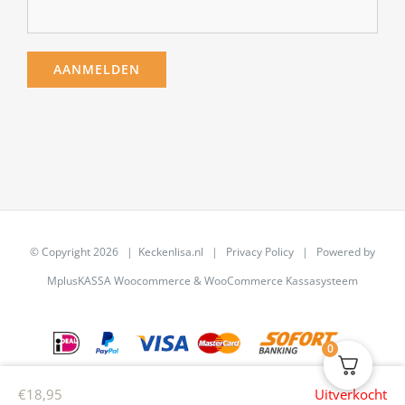
© Copyright
2026 | Keckenlisa.nl |
Privacy Policy
| Powered by
MplusKASSA Woocommerce
&
WooCommerce Kassasysteem
0
€
18,95
Uitverkocht