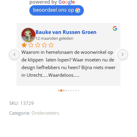
join
powered by
G
o
o
g
l
e
beoordeel ons op
the
waitlist
for
Bauke van Russen Groen
12 maanden geleden
this
product
ze 
Waarom in hemelsnaam de woonwinkel op 
Gew
e 
de klippen  laten lopen? Waar moeten nu de 
mak
rd 
design liefhebbers nu heen? Bijna niets meer 
vri
 
in Utrecht…..Waardeloos…..
SKU:
13729
Categorie:
Onderzetters