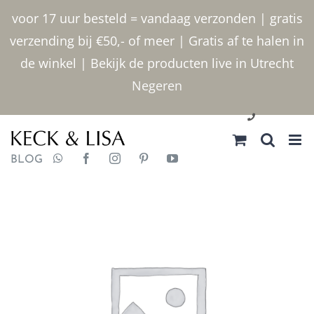
Ga
voor 17 uur besteld = vandaag verzonden | gratis
naar
verzending bij €50,- of meer | Gratis af te halen in
inhoud
de winkel | Bekijk de producten live in Utrecht
Negeren
030 2400000
BLOG