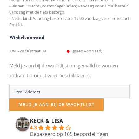
- Binnen Utrecht (Postcodegebieden) vandaag voor 17:00 besteld
vandaag met de fiets bezorgd
- Nederland: Vandaag besteld voor 17:00 vandaag verzonden met
PostNL
Winkelvoorraad
K&L - Zadelstraat 38
(geen voorraad)
Meld je aan bij de wachtlijst om gemaild te worden
zodra dit product weer beschikbaar is.
Enter
your
MELD JE AAN BIJ DE WACHTLIJST
email
address
KECK & LISA
4.3
to
Gebaseerd op 165 beoordelingen