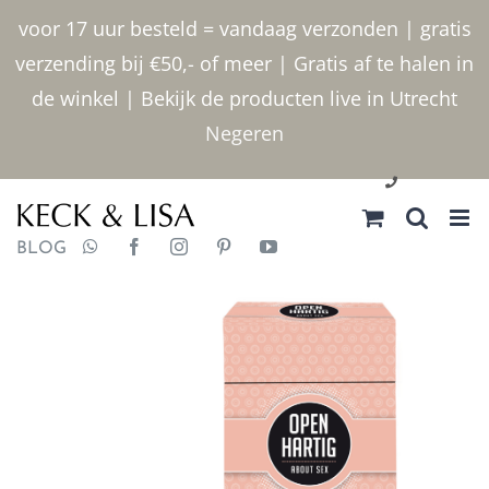
Ga
voor 17 uur besteld = vandaag verzonden | gratis
naar
verzending bij €50,- of meer | Gratis af te halen in
inhoud
de winkel | Bekijk de producten live in Utrecht
Negeren
030 2400000
BLOG