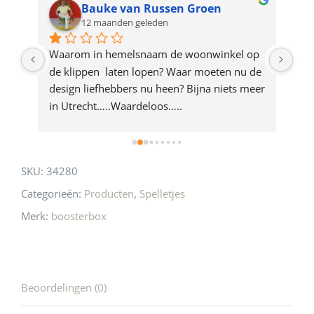
for
Bauke van Russen Groen
12 maanden geleden
this
product
ze 
Waarom in hemelsnaam de woonwinkel op 
Gew
e 
de klippen  laten lopen? Waar moeten nu de 
mak
rd 
design liefhebbers nu heen? Bijna niets meer 
vri
 
in Utrecht…..Waardeloos…..
SKU:
34280
Categorieën:
Producten
,
Spelletjes
Merk:
boosterbox
Beoordelingen (0)