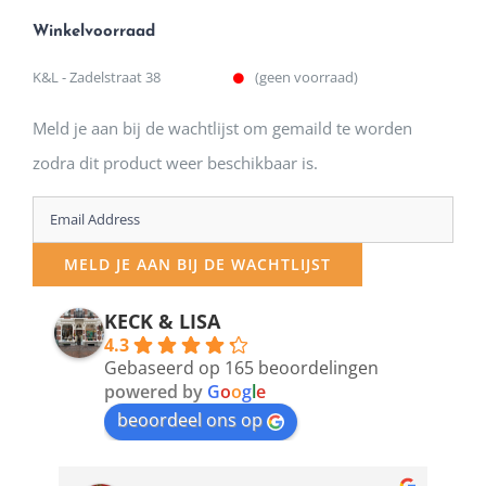
Winkelvoorraad
K&L - Zadelstraat 38
(geen voorraad)
Meld je aan bij de wachtlijst om gemaild te worden
zodra dit product weer beschikbaar is.
Enter
your
MELD JE AAN BIJ DE WACHTLIJST
email
address
KECK & LISA
4.3
to
Gebaseerd op 165 beoordelingen
join
powered by
G
o
o
g
l
e
beoordeel ons op
the
waitlist