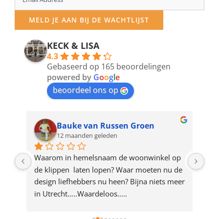
your
MELD JE AAN BIJ DE WACHTLIJST
email
address
KECK & LISA
4.3
to
Gebaseerd op 165 beoordelingen
join
powered by
G
o
o
g
l
e
beoordeel ons op
the
waitlist
for
Bauke van Russen Groen
12 maanden geleden
this
product
ze 
Waarom in hemelsnaam de woonwinkel op 
Gew
e 
de klippen  laten lopen? Waar moeten nu de 
mak
rd 
design liefhebbers nu heen? Bijna niets meer 
vri
 
in Utrecht…..Waardeloos…..