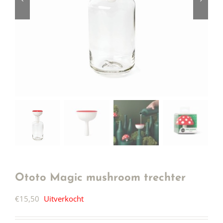
Ototo Magic mushroom trechter
€
15,50
Uitverkocht