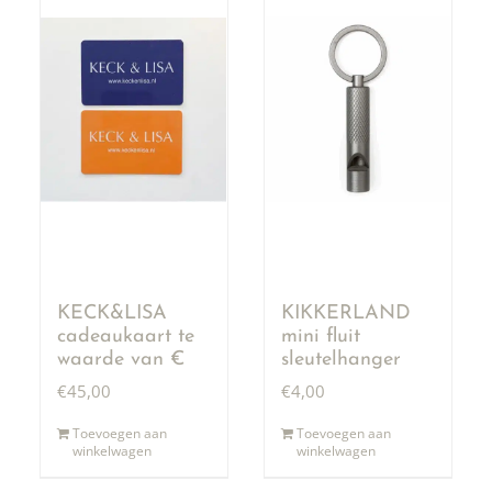
KECK&LISA
KIKKERLAND
cadeaukaart te
mini fluit
waarde van €
sleutelhanger
50,00
€
45,00
€
4,00
Toevoegen aan
Toevoegen aan
winkelwagen
winkelwagen