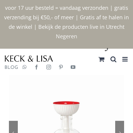
Ga
voor 17 uur besteld = vandaag verzonden | gratis
naar
verzending bij €50,- of meer | Gratis af te halen in
inhoud
de winkel | Bekijk de producten live in Utrecht
Negeren
030 2400000
BLOG