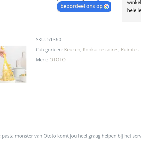
winkel
waitlist
beoordeel ons op
hele l
for
produc
this
waard 
gaan! 
product
SKU:
51360
ook he
🩷
Categorieën:
Keuken
,
Kookaccessoires
,
Ruimtes
Merk:
OTOTO
e pasta monster van Ototo komt jou heel graag helpen bij het ser