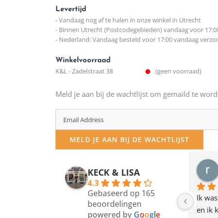
Levertijd
- Vandaag nog af te halen in onze winkel in Utrecht
- Binnen Utrecht (Postcodegebieden) vandaag voor 17:0
- Nederland: Vandaag besteld voor 17:00 vandaag verz
Winkelvoorraad
K&L - Zadelstraat 38
(geen voorraad)
Meld je aan bij de wachtlijst om gemaild te word
Enter
your
MELD JE AAN BIJ DE WACHTLIJST
email
address
KECK & LISA
to
4.3
Gebaseerd op 165
join
Ik was
beoordelingen
en ik 
the
powered by
G
o
o
g
l
e