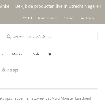
winkel | Bekijk de producten live in Utrecht
Negeren
Winkel
Klantenservice
Account
Werken bij
Producten
zoeken
Merken
Sale
l & rasp
ts opscheppen, er is zoveel dat Multi Monster kan doen!