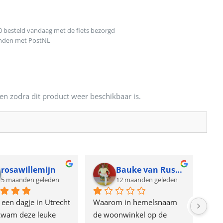
0 besteld vandaag met de fiets bezorgd
onden met PostNL
en zodra dit product weer beschikbaar is.
rosawillemijn
Bauke van Russen Groen
5 maanden geleden
12 maanden geleden
 een dagje in Utrecht 
Waarom in hemelsnaam 
Gewe
kwam deze leuke 
de woonwinkel op de 
Keck