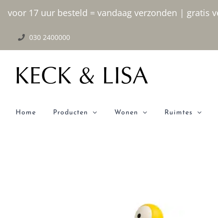
Ga
voor 17 uur besteld = vandaag verzonden | gratis ve
naar
030 2400000
inhoud
Home
Producten
Wonen
Ruimtes