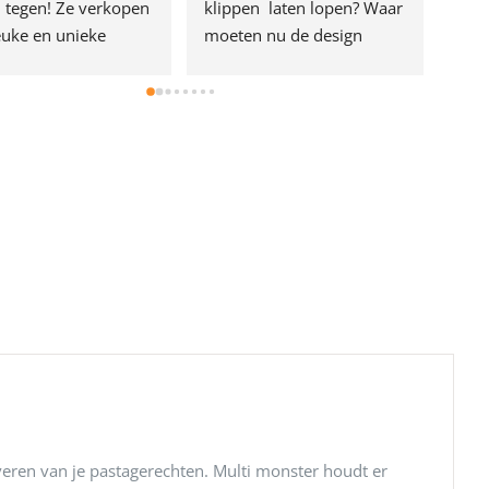
 tegen! Ze verkopen 
klippen  laten lopen? Waar 
van 
euke en unieke 
moeten nu de design 
onze
ten! Echt de moeite 
liefhebbers nu heen? Bijna 
serv
om even langs te 
niets meer in 
Het personeel was 
Utrecht…..Waardeloos…..
el aardig en gezellig 
veren van je pastagerechten. Multi monster houdt er