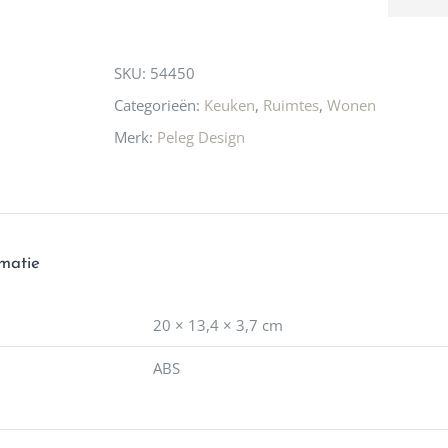
produc
this
waard 
gaan! 
product
SKU:
54450
ook he
🩷
Categorieën:
Keuken
,
Ruimtes
,
Wonen
Merk:
Peleg Design
rmatie
20 × 13,4 × 3,7 cm
ABS