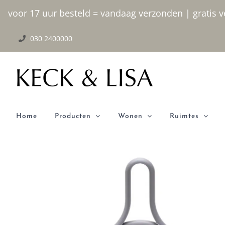
Ga
voor 17 uur besteld = vandaag verzonden | gratis ve
naar
030 2400000
inhoud
Home
Producten
Wonen
Ruimtes