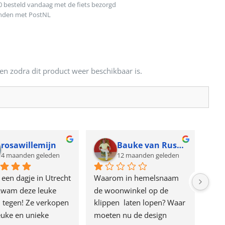
0 besteld vandaag met de fiets bezorgd
onden met PostNL
en zodra dit product weer beschikbaar is.
rosawillemijn
Bauke van Russen Groen
4 maanden geleden
12 maanden geleden
 een dagje in Utrecht 
Waarom in hemelsnaam 
Gewe
kwam deze leuke 
de woonwinkel op de 
Keck
 tegen! Ze verkopen 
klippen  laten lopen? Waar 
van 
euke en unieke 
moeten nu de design 
onze