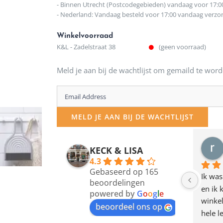
- Binnen Utrecht (Postcodegebieden) vandaag voor 17:0
- Nederland: Vandaag besteld voor 17:00 vandaag verz
Winkelvoorraad
K&L - Zadelstraat 38
(geen voorraad)
Meld je aan bij de wachtlijst om gemaild te word
Enter
your
MELD JE AAN BIJ DE WACHTLIJST
email
address
KECK & LISA
to
4.3
Gebaseerd op 165
join
Ik was
beoordelingen
en ik 
the
powered by
G
o
o
g
l
e
winkel
waitlist
beoordeel ons op
hele l
for