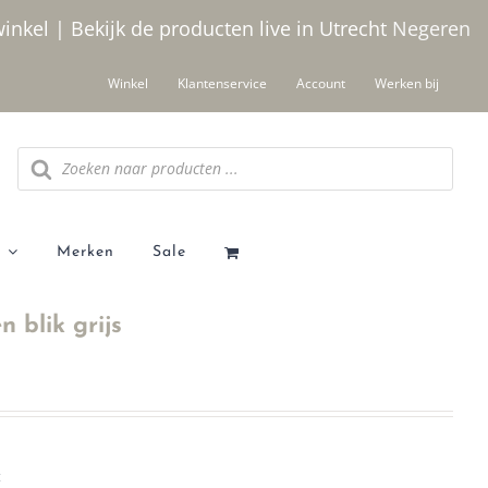
winkel | Bekijk de producten live in Utrecht
Negeren
Winkel
Klantenservice
Account
Werken bij
Producten
zoeken
Merken
Sale
 blik grijs
t