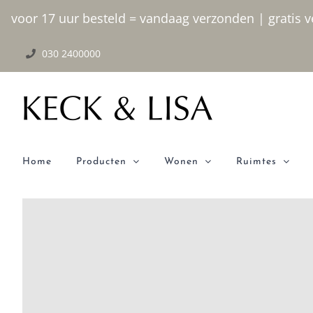
Ga
voor 17 uur besteld = vandaag verzonden | gratis ve
naar
030 2400000
inhoud
Home
Producten
Wonen
Ruimtes