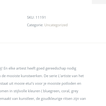
n! Echt de moeite 
liefhebbers nu heen? Bijna 
servic
this
 even langs te 
niets meer in 
t personeel was 
Utrecht…..Waardeloos…..
product
SKU:
11191
 aardig en gezellig 
Categorie:
Uncategorized
jij! En elke artiest heeft goed gereedschap nodig
de mooiste kunstwerken. De serie L’artiste van het
taat uit mooie etui’s voor je mooiste potloden en
men in stijlvolle kleuren ( bluegreen, coral, grey
gemaakt van kunstleer, de goudkleurige ritsen zijn van