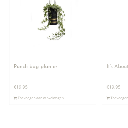
Punch bag planter
It’s Abo
€
19,95
€
19,95
Toevoegen aan winkelwagen
Toevoegen