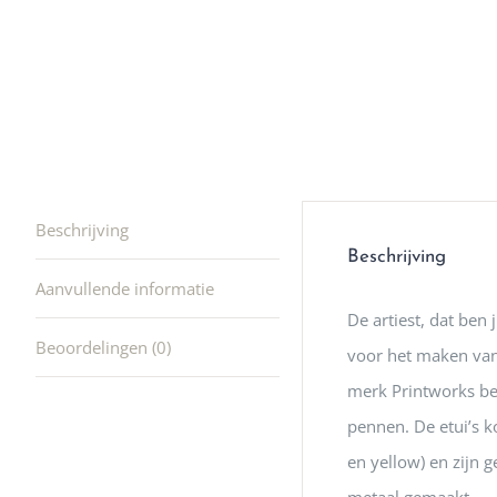
producte
waard om
gaan! He
ook heel
🩷
Beschrijving
Beschrijving
Aanvullende informatie
De artiest, dat ben 
Beoordelingen (0)
voor het maken van 
merk Printworks bes
pennen. De etui’s ko
en yellow) en zijn 