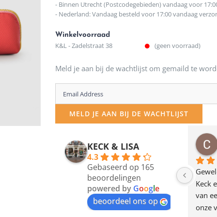
- Binnen Utrecht (Postcodegebieden) vandaag voor 17:0
- Nederland: Vandaag besteld voor 17:00 vandaag verz
Winkelvoorraad
K&L - Zadelstraat 38
(geen voorraad)
Meld je aan bij de wachtlijst om gemaild te word
Enter
your
MELD JE AAN BIJ DE WACHTLIJST
email
address
osawillemijn
Bauke van Russen Groen
KECK & LISA
 maanden geleden
12 maanden geleden
to
4.3
Gebaseerd op 165
join
en dagje in Utrecht 
Waarom in hemelsnaam 
Gewel
beoordelingen
am deze leuke 
de woonwinkel op de 
Keck e
the
powered by
G
o
o
g
l
e
egen! Ze verkopen 
klippen  laten lopen? Waar 
van ee
waitlist
beoordeel ons op
ke en unieke 
moeten nu de design 
onze v
for