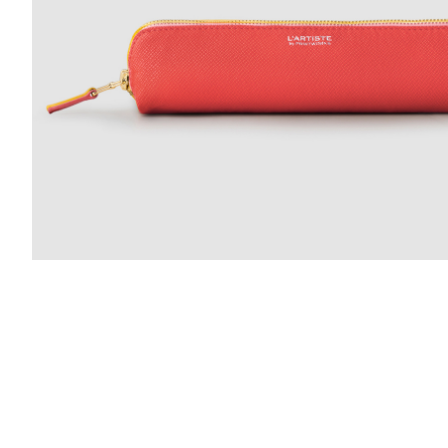
r
4
Ik was e
en ik kw
winkel t
hele leu