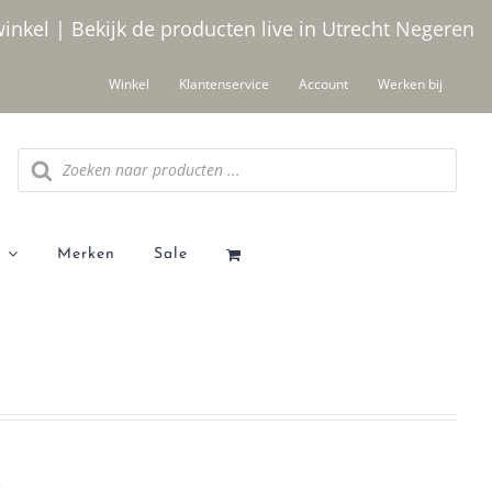
winkel | Bekijk de producten live in Utrecht
Negeren
Winkel
Klantenservice
Account
Werken bij
Producten
zoeken
Merken
Sale
t