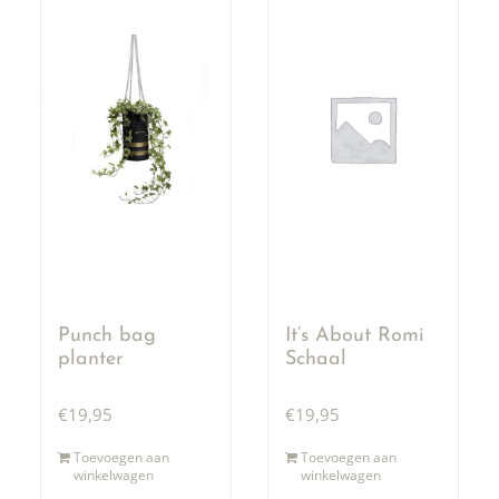
Punch bag
It’s About Romi
planter
Schaal
€
19,95
€
19,95
Toevoegen aan
Toevoegen aan
winkelwagen
winkelwagen