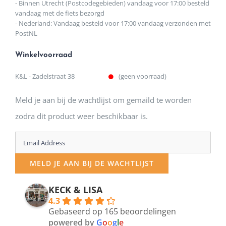
- Binnen Utrecht (Postcodegebieden) vandaag voor 17:00 besteld
vandaag met de fiets bezorgd
- Nederland: Vandaag besteld voor 17:00 vandaag verzonden met
PostNL
Winkelvoorraad
K&L - Zadelstraat 38
(geen voorraad)
Meld je aan bij de wachtlijst om gemaild te worden
zodra dit product weer beschikbaar is.
Enter
your
MELD JE AAN BIJ DE WACHTLIJST
email
address
KECK & LISA
4.3
to
Gebaseerd op 165 beoordelingen
join
powered by
G
o
o
g
l
e