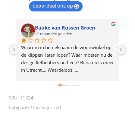
beoordeel ons op
the
waitlist
for
Bauke van Russen Groen
12 maanden geleden
this
product
ze 
Waarom in hemelsnaam de woonwinkel op 
Gew
e 
de klippen  laten lopen? Waar moeten nu de 
mak
rd 
design liefhebbers nu heen? Bijna niets meer 
vri
 
in Utrecht…..Waardeloos…..
SKU:
11324
Categorie:
Uncategorized