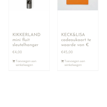
KIKKERLAND
KECK&LISA
mini fluit
cadeaukaart te
sleutelhanger
waarde van €
50,00
€
4,00
€
45,00
Toevoegen aan
Toevoegen aan
winkelwagen
winkelwagen