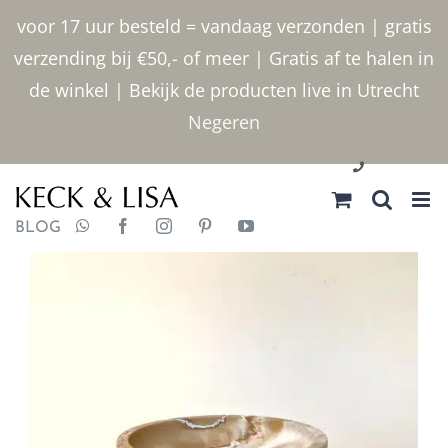
Ga
voor 17 uur besteld = vandaag verzonden | gratis
naar
verzending bij €50,- of meer | Gratis af te halen in
inhoud
de winkel | Bekijk de producten live in Utrecht
Negeren
030 2400000
BLOG