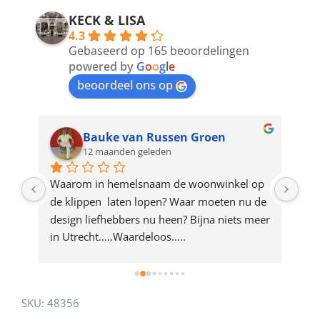
address
KECK & LISA
4.3
to
Gebaseerd op 165 beoordelingen
join
powered by
G
o
o
g
l
e
beoordeel ons op
the
waitlist
for
Bauke van Russen Groen
12 maanden geleden
this
product
ze 
Waarom in hemelsnaam de woonwinkel op 
Gew
e 
de klippen  laten lopen? Waar moeten nu de 
mak
rd 
design liefhebbers nu heen? Bijna niets meer 
vri
 
in Utrecht…..Waardeloos…..
SKU:
48356