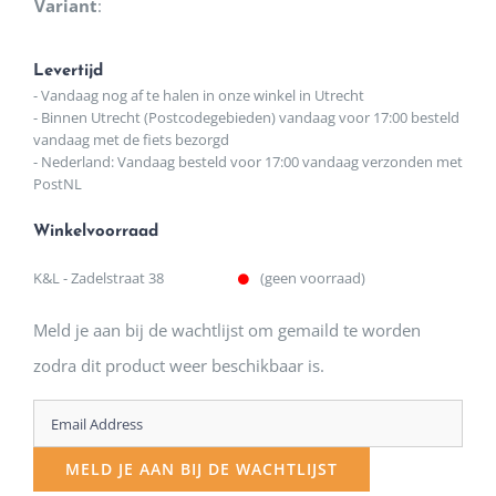
Variant
:
Levertijd
- Vandaag nog af te halen in onze winkel in Utrecht
- Binnen Utrecht (Postcodegebieden) vandaag voor 17:00 besteld
vandaag met de fiets bezorgd
- Nederland: Vandaag besteld voor 17:00 vandaag verzonden met
PostNL
Winkelvoorraad
K&L - Zadelstraat 38
(geen voorraad)
Meld je aan bij de wachtlijst om gemaild te worden
zodra dit product weer beschikbaar is.
Enter
your
MELD JE AAN BIJ DE WACHTLIJST
email