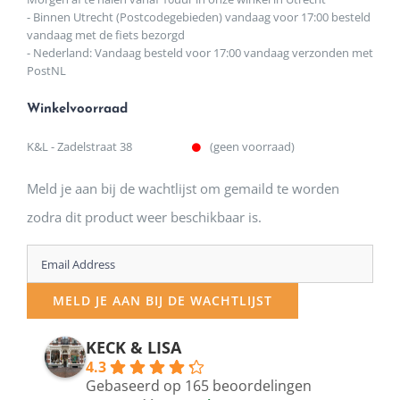
- Binnen Utrecht (Postcodegebieden) vandaag voor 17:00 besteld
vandaag met de fiets bezorgd
- Nederland: Vandaag besteld voor 17:00 vandaag verzonden met
PostNL
Winkelvoorraad
K&L - Zadelstraat 38
(geen voorraad)
Meld je aan bij de wachtlijst om gemaild te worden
zodra dit product weer beschikbaar is.
Enter
your
MELD JE AAN BIJ DE WACHTLIJST
email
address
KECK & LISA
4.3
to
Gebaseerd op 165 beoordelingen