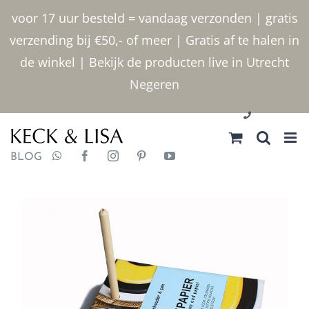
Ga
voor 17 uur besteld = vandaag verzonden | gratis
naar
verzending bij €50,- of meer | Gratis af te halen in
inhoud
de winkel | Bekijk de producten live in Utrecht
Negeren
030 2400000
BLOG