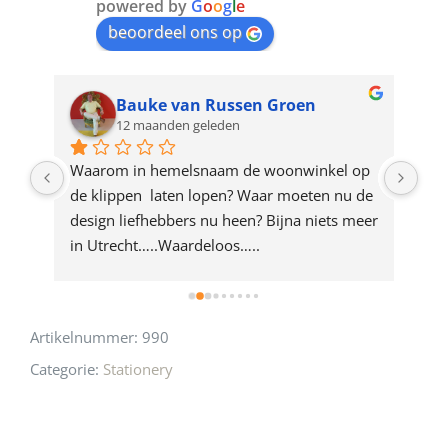
join
powered by
G
o
o
g
l
e
beoordeel ons op
the
waitlist
for
Bauke van Russen Groen
12 maanden geleden
this
product
ze 
Waarom in hemelsnaam de woonwinkel op 
Gew
e 
de klippen  laten lopen? Waar moeten nu de 
mak
rd 
design liefhebbers nu heen? Bijna niets meer 
vri
 
in Utrecht…..Waardeloos…..
Artikelnummer:
990
Categorie:
Stationery