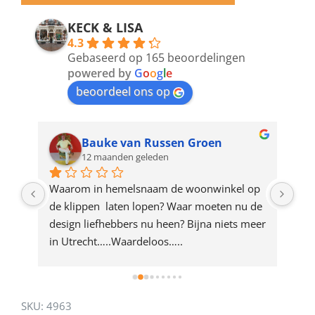
email
address
KECK & LISA
4.3
to
Gebaseerd op 165 beoordelingen
join
powered by
G
o
o
g
l
e
beoordeel ons op
the
waitlist
for
Bauke van Russen Groen
12 maanden geleden
this
product
ze 
Waarom in hemelsnaam de woonwinkel op 
Gew
e 
de klippen  laten lopen? Waar moeten nu de 
mak
rd 
design liefhebbers nu heen? Bijna niets meer 
vri
 
in Utrecht…..Waardeloos…..
SKU:
4963