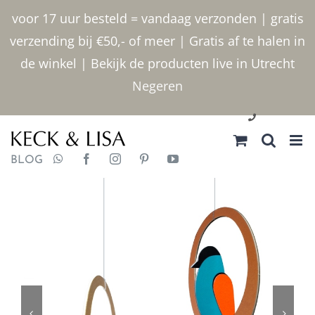
Ga
voor 17 uur besteld = vandaag verzonden | gratis
naar
verzending bij €50,- of meer | Gratis af te halen in
inhoud
de winkel | Bekijk de producten live in Utrecht
Negeren
030 2400000
BLOG