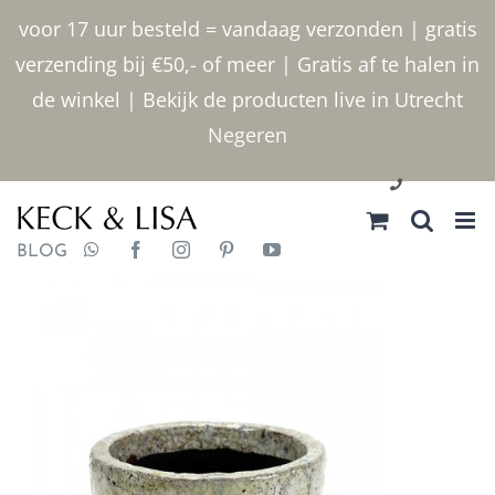
Ga
voor 17 uur besteld = vandaag verzonden | gratis
naar
verzending bij €50,- of meer | Gratis af te halen in
inhoud
de winkel | Bekijk de producten live in Utrecht
Negeren
030 2400000
BLOG