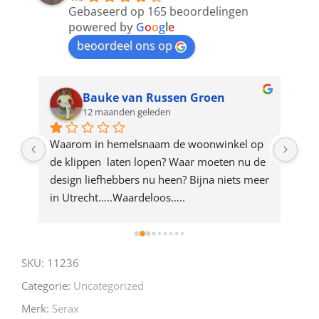
to
Gebaseerd op 165 beoordelingen
join
powered by
G
o
o
g
l
e
beoordeel ons op
the
waitlist
for
Bauke van Russen Groen
12 maanden geleden
this
product
ze 
Waarom in hemelsnaam de woonwinkel op 
Gew
e 
de klippen  laten lopen? Waar moeten nu de 
mak
rd 
design liefhebbers nu heen? Bijna niets meer 
vri
 
in Utrecht…..Waardeloos…..
SKU:
11236
Categorie:
Uncategorized
Merk:
Serax