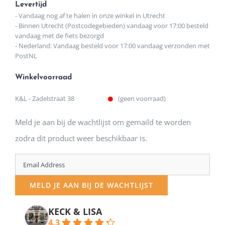
Levertijd
- Vandaag nog af te halen in onze winkel in Utrecht
- Binnen Utrecht (Postcodegebieden) vandaag voor 17:00 besteld
vandaag met de fiets bezorgd
- Nederland: Vandaag besteld voor 17:00 vandaag verzonden met
PostNL
Winkelvoorraad
K&L - Zadelstraat 38
(geen voorraad)
Meld je aan bij de wachtlijst om gemaild te worden
zodra dit product weer beschikbaar is.
Enter
your
MELD JE AAN BIJ DE WACHTLIJST
email
address
KECK & LISA
4.3