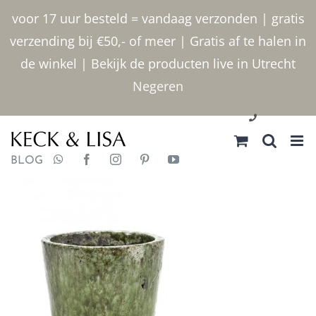
Ga
voor 17 uur besteld = vandaag verzonden | gratis
naar
verzending bij €50,- of meer | Gratis af te halen in
inhoud
de winkel | Bekijk de producten live in Utrecht
Negeren
030 2400000
BLOG