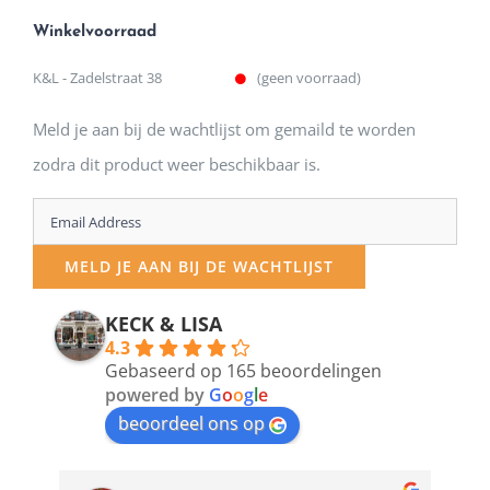
Winkelvoorraad
K&L - Zadelstraat 38
(geen voorraad)
Meld je aan bij de wachtlijst om gemaild te worden
zodra dit product weer beschikbaar is.
Enter
your
MELD JE AAN BIJ DE WACHTLIJST
email
address
KECK & LISA
4.3
to
Gebaseerd op 165 beoordelingen
join
powered by
G
o
o
g
l
e
beoordeel ons op
the
waitlist