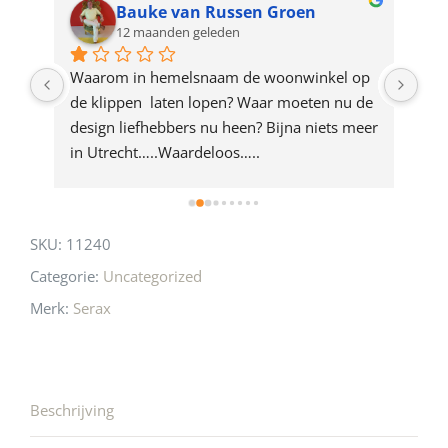
for
Bauke van Russen Groen
12 maanden geleden
this
product
ze 
Waarom in hemelsnaam de woonwinkel op 
Gew
e 
de klippen  laten lopen? Waar moeten nu de 
mak
rd 
design liefhebbers nu heen? Bijna niets meer 
vri
 
in Utrecht…..Waardeloos…..
SKU:
11240
Categorie:
Uncategorized
Merk:
Serax
Beschrijving