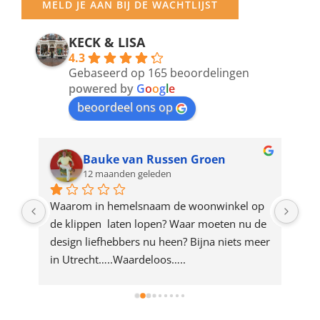
MELD JE AAN BIJ DE WACHTLIJST
email
address
KECK & LISA
4.3
to
Gebaseerd op 165 beoordelingen
join
powered by
G
o
o
g
l
e
beoordeel ons op
the
waitlist
for
Bauke van Russen Groen
12 maanden geleden
this
product
ze 
Waarom in hemelsnaam de woonwinkel op 
Gew
e 
de klippen  laten lopen? Waar moeten nu de 
mak
rd 
design liefhebbers nu heen? Bijna niets meer 
vri
 
in Utrecht…..Waardeloos…..