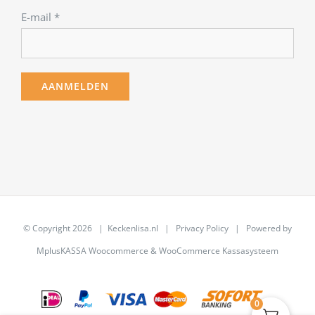
E-mail
*
© Copyright
2026 | Keckenlisa.nl |
Privacy Policy
| Powered by
MplusKASSA Woocommerce
&
WooCommerce Kassasysteem
0