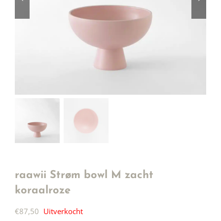
raawii Strøm bowl M zacht
koraalroze
€
87,50
Uitverkocht