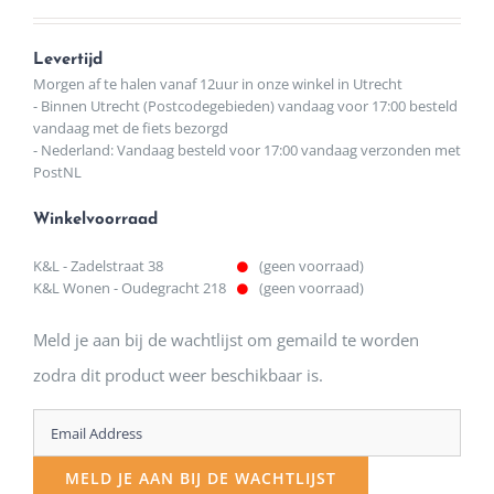
Levertijd
Morgen af te halen vanaf 12uur in onze winkel in Utrecht
- Binnen Utrecht (Postcodegebieden) vandaag voor 17:00 besteld
vandaag met de fiets bezorgd
- Nederland: Vandaag besteld voor 17:00 vandaag verzonden met
PostNL
Winkelvoorraad
K&L - Zadelstraat 38
(geen voorraad)
K&L Wonen - Oudegracht 218
(geen voorraad)
Meld je aan bij de wachtlijst om gemaild te worden
zodra dit product weer beschikbaar is.
Enter
your
MELD JE AAN BIJ DE WACHTLIJST