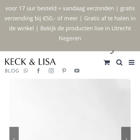
Ga
voor 17 uur besteld = vandaag verzonden | gratis
naar
verzending bij €50,- of meer | Gratis af te halen in
inhoud
de winkel | Bekijk de producten live in Utrecht
Negeren
030 2400000
BLOG