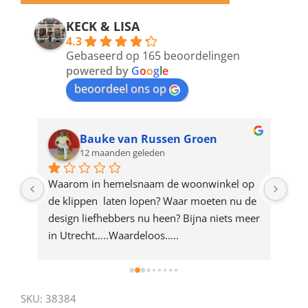
email
address
KECK & LISA
4.3
to
Gebaseerd op 165 beoordelingen
join
powered by
G
o
o
g
l
e
beoordeel ons op
the
waitlist
for
Bauke van Russen Groen
12 maanden geleden
this
product
ze 
Waarom in hemelsnaam de woonwinkel op 
Gew
e 
de klippen  laten lopen? Waar moeten nu de 
mak
rd 
design liefhebbers nu heen? Bijna niets meer 
vri
 
in Utrecht…..Waardeloos…..
SKU:
38384