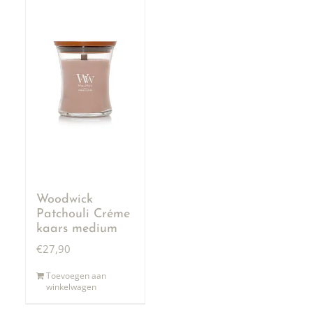
Woodwick
Patchouli Créme
kaars medium
€
27,90
Toevoegen aan
winkelwagen