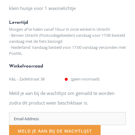
klein huisje voor 1 waxinelichtje
Levertijd
Morgen af te halen vanaf 10uur in onze winkel in Utrecht
- Binnen Utrecht (Postcodegebieden) vandaag voor 17:00 besteld
vandaag met de fiets bezorgd
- Nederland: Vandaag besteld voor 17:00 vandaag verzonden met
PostNL
Winkelvoorraad
K&L - Zadelstraat 38
(geen voorraad)
Meld je aan bij de wachtlijst om gemaild te worden
zodra dit product weer beschikbaar is.
Enter
your
MELD JE AAN BIJ DE WACHTLIJST