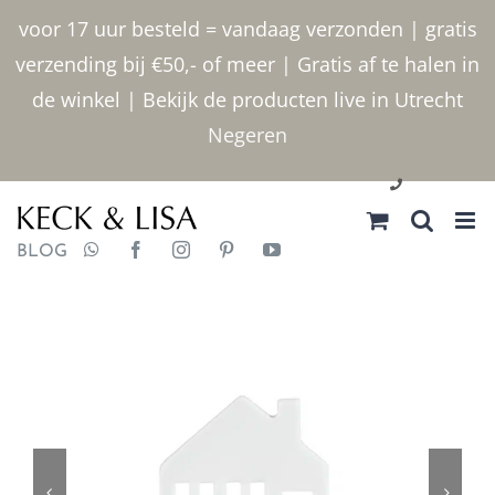
Ga
voor 17 uur besteld = vandaag verzonden | gratis
naar
verzending bij €50,- of meer | Gratis af te halen in
inhoud
de winkel | Bekijk de producten live in Utrecht
Negeren
030 2400000
BLOG