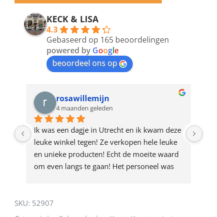
email
address
KECK & LISA
4.3
to
Gebaseerd op 165 beoordelingen
join
powered by
G
o
o
g
l
e
beoordeel ons op
the
waitlist
for
rosawillemijn
4 maanden geleden
this
product
Ik was een dagje in Utrecht en ik kwam deze 
Waa
leuke winkel tegen! Ze verkopen hele leuke 
de 
en unieke producten! Echt de moeite waard 
des
om even langs te gaan! Het personeel was 
in 
ook heel aardig en gezellig 🩷
SKU:
52907