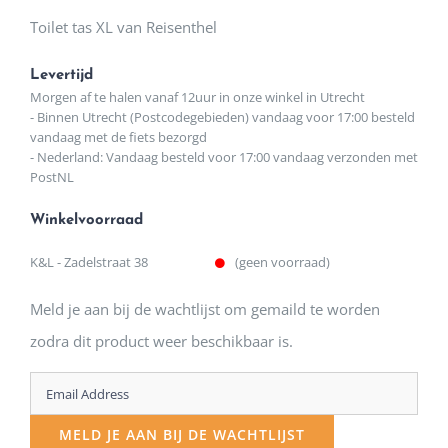
Toilet tas XL van Reisenthel
Levertijd
Morgen af te halen vanaf 12uur in onze winkel in Utrecht
- Binnen Utrecht (Postcodegebieden) vandaag voor 17:00 besteld
vandaag met de fiets bezorgd
- Nederland: Vandaag besteld voor 17:00 vandaag verzonden met
PostNL
Winkelvoorraad
K&L - Zadelstraat 38
(geen voorraad)
Meld je aan bij de wachtlijst om gemaild te worden
zodra dit product weer beschikbaar is.
Enter
your
MELD JE AAN BIJ DE WACHTLIJST