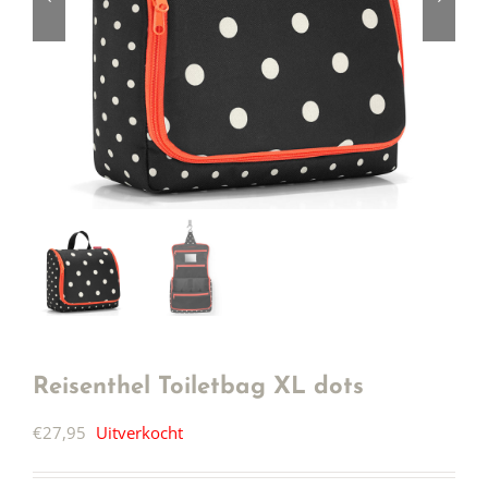
Reisenthel Toiletbag XL dots
€
27,95
Uitverkocht