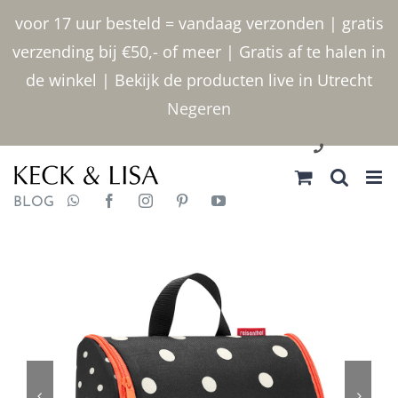
Ga
voor 17 uur besteld = vandaag verzonden | gratis
naar
verzending bij €50,- of meer | Gratis af te halen in
inhoud
de winkel | Bekijk de producten live in Utrecht
Negeren
030 2400000
BLOG