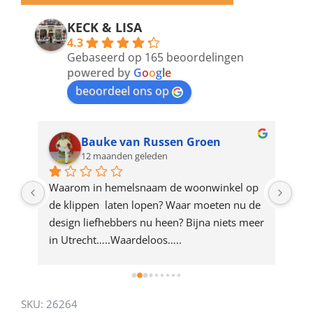
email
address
KECK & LISA
4.3
to
Gebaseerd op 165 beoordelingen
join
powered by
G
o
o
g
l
e
beoordeel ons op
the
waitlist
for
Bauke van Russen Groen
12 maanden geleden
this
product
ze 
Waarom in hemelsnaam de woonwinkel op 
Gew
e 
de klippen  laten lopen? Waar moeten nu de 
mak
rd 
design liefhebbers nu heen? Bijna niets meer 
vri
 
in Utrecht…..Waardeloos…..
SKU:
26264