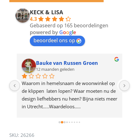
email
address
KECK & LISA
4.3
to
Gebaseerd op 165 beoordelingen
join
powered by
G
o
o
g
l
e
beoordeel ons op
the
waitlist
for
Bauke van Russen Groen
12 maanden geleden
this
product
ze 
Waarom in hemelsnaam de woonwinkel op 
Gew
e 
de klippen  laten lopen? Waar moeten nu de 
mak
rd 
design liefhebbers nu heen? Bijna niets meer 
vri
 
in Utrecht…..Waardeloos…..
SKU:
26266