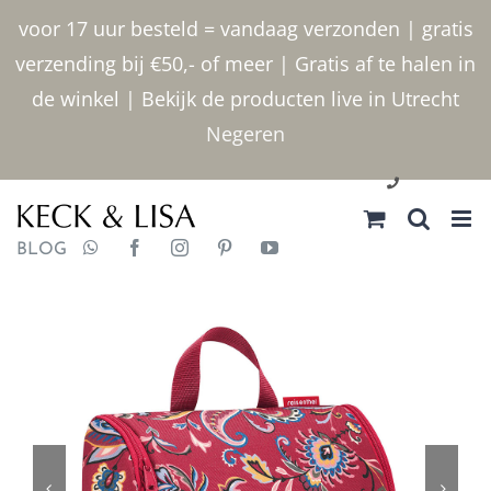
Ga
voor 17 uur besteld = vandaag verzonden | gratis
naar
verzending bij €50,- of meer | Gratis af te halen in
inhoud
de winkel | Bekijk de producten live in Utrecht
Negeren
030 2400000
BLOG