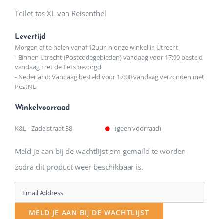
Toilet tas XL van Reisenthel
Levertijd
Morgen af te halen vanaf 12uur in onze winkel in Utrecht
- Binnen Utrecht (Postcodegebieden) vandaag voor 17:00 besteld
vandaag met de fiets bezorgd
- Nederland: Vandaag besteld voor 17:00 vandaag verzonden met
PostNL
Winkelvoorraad
K&L - Zadelstraat 38
(geen voorraad)
Meld je aan bij de wachtlijst om gemaild te worden
zodra dit product weer beschikbaar is.
Enter
your
MELD JE AAN BIJ DE WACHTLIJST