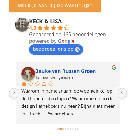
your
MELD JE AAN BIJ DE WACHTLIJST
email
address
KECK & LISA
4.3
to
Gebaseerd op 165 beoordelingen
join
powered by
G
o
o
g
l
e
beoordeel ons op
the
waitlist
for
Bauke van Russen Groen
12 maanden geleden
this
product
ze 
Waarom in hemelsnaam de woonwinkel op 
Gew
e 
de klippen  laten lopen? Waar moeten nu de 
mak
rd 
design liefhebbers nu heen? Bijna niets meer 
vri
 
in Utrecht…..Waardeloos…..