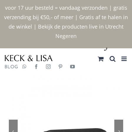
Ga
voor 17 uur besteld = vandaag verzonden | gratis
naar
verzending bij €50,- of meer | Gratis af te halen in
inhoud
de winkel | Bekijk de producten live in Utrecht
Negeren
030 2400000
BLOG