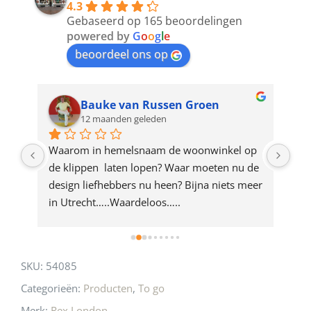
4.3
to
Gebaseerd op 165 beoordelingen
join
powered by
G
o
o
g
l
e
beoordeel ons op
the
waitlist
for
Bauke van Russen Groen
12 maanden geleden
this
product
ze 
Waarom in hemelsnaam de woonwinkel op 
Gew
e 
de klippen  laten lopen? Waar moeten nu de 
mak
rd 
design liefhebbers nu heen? Bijna niets meer 
vri
 
in Utrecht…..Waardeloos…..
SKU:
54085
Categorieën:
Producten
,
To go
Merk:
Rex London