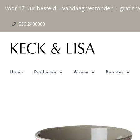
Ga
voor 17 uur besteld = vandaag verzonden | gratis ve
naar
030 2400000
inhoud
Home
Producten
Wonen
Ruimtes