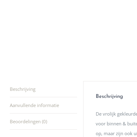
winkel t
hele leu
producte
waard om
gaan! He
ook heel
🩷
Beschrijving
Beschrijving
Aanvullende informatie
De vrolijk gekleurd
Beoordelingen (0)
voor binnen & buite
op, maar zijn ook u