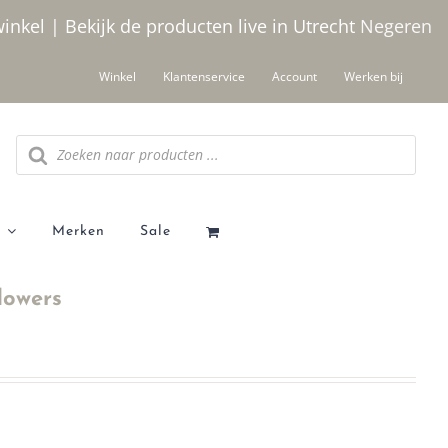
winkel | Bekijk de producten live in Utrecht
Negeren
Winkel
Klantenservice
Account
Werken bij
Producten
zoeken
Merken
Sale
lowers