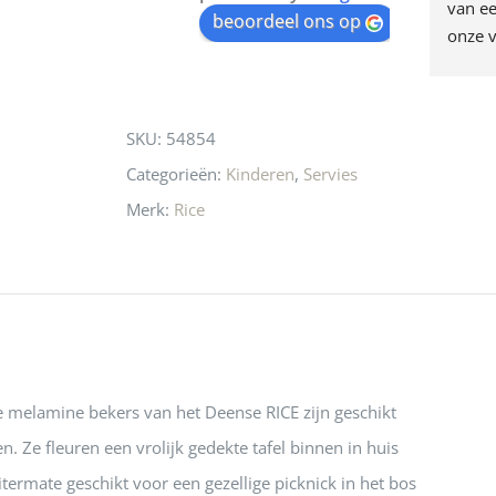
egen! Ze verkopen 
klippen  laten lopen? Waar 
van ee
waitlist
beoordeel ons op
ke en unieke 
moeten nu de design 
onze v
for
n! Echt de moeite 
liefhebbers nu heen? Bijna 
servic
this
 even langs te 
niets meer in 
t personeel was 
Utrecht…..Waardeloos…..
product
SKU:
54854
 aardig en gezellig 
Categorieën:
Kinderen
,
Servies
Merk:
Rice
e melamine bekers van het Deense RICE zijn geschikt
n. Ze fleuren een vrolijk gedekte tafel binnen in huis
itermate geschikt voor een gezellige picknick in het bos