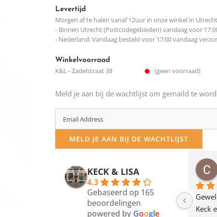
Levertijd
Morgen af te halen vanaf 12uur in onze winkel in Utrech
- Binnen Utrecht (Postcodegebieden) vandaag voor 17:0
- Nederland: Vandaag besteld voor 17:00 vandaag verz
Winkelvoorraad
K&L - Zadelstraat 38
(geen voorraad)
Meld je aan bij de wachtlijst om gemaild te word
Enter
your
MELD JE AAN BIJ DE WACHTLIJST
email
address
osawillemijn
Bauke van Russen Groen
KECK & LISA
 maanden geleden
12 maanden geleden
to
4.3
Gebaseerd op 165
join
en dagje in Utrecht 
Waarom in hemelsnaam 
Gewel
beoordelingen
am deze leuke 
de woonwinkel op de 
Keck e
the
powered by
G
o
o
g
l
e