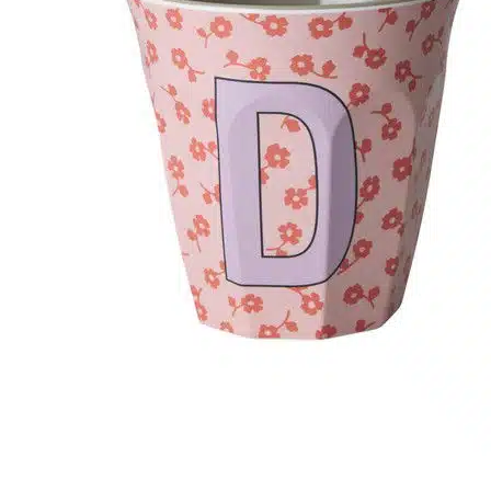
r
5
Ik was e
en ik kw