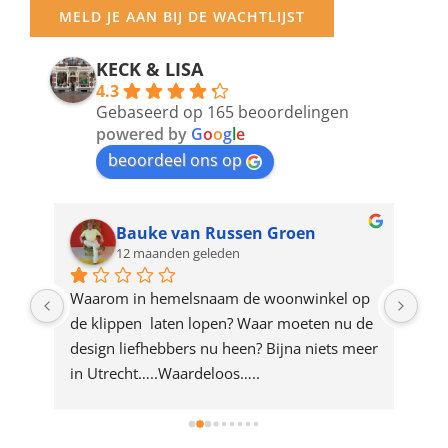
your
MELD JE AAN BIJ DE WACHTLIJST
email
address
KECK & LISA
4.3
to
Gebaseerd op 165 beoordelingen
join
powered by
G
o
o
g
l
e
beoordeel ons op
the
waitlist
for
Bauke van Russen Groen
12 maanden geleden
this
product
ze 
Waarom in hemelsnaam de woonwinkel op 
Gew
e 
de klippen  laten lopen? Waar moeten nu de 
mak
rd 
design liefhebbers nu heen? Bijna niets meer 
vri
 
in Utrecht…..Waardeloos…..