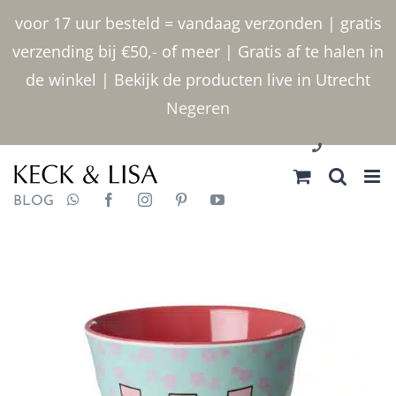
Ga
voor 17 uur besteld = vandaag verzonden | gratis
naar
verzending bij €50,- of meer | Gratis af te halen in
inhoud
de winkel | Bekijk de producten live in Utrecht
Negeren
030 2400000
BLOG