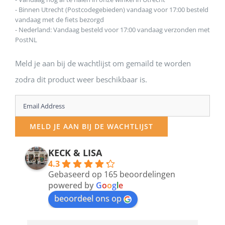
- Binnen Utrecht (Postcodegebieden) vandaag voor 17:00 besteld
vandaag met de fiets bezorgd
- Nederland: Vandaag besteld voor 17:00 vandaag verzonden met
PostNL
Meld je aan bij de wachtlijst om gemaild te worden
zodra dit product weer beschikbaar is.
Enter
your
MELD JE AAN BIJ DE WACHTLIJST
email
address
KECK & LISA
4.3
to
Gebaseerd op 165 beoordelingen
join
powered by
G
o
o
g
l
e
beoordeel ons op
the
waitlist