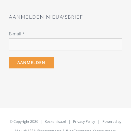
AANMELDEN NIEUWSBRIEF
E-mail
*
© Copyright
2026 | Keckenlisa.nl |
Privacy Policy
| Powered by
MplusKASSA Woocommerce
&
WooCommerce Kassasysteem