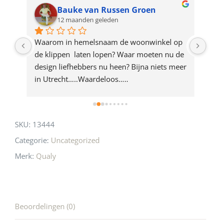
for
Bauke van Russen Groen
12 maanden geleden
this
product
ze 
Waarom in hemelsnaam de woonwinkel op 
Gew
e 
de klippen  laten lopen? Waar moeten nu de 
mak
rd 
design liefhebbers nu heen? Bijna niets meer 
vri
 
in Utrecht…..Waardeloos…..
SKU:
13444
Categorie:
Uncategorized
Merk:
Qualy
Beoordelingen (0)