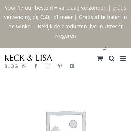
Ga
voor 17 uur besteld = vandaag verzonden | gratis
naar
verzending bij €50,- of meer | Gratis af te halen in
inhoud
de winkel | Bekijk de producten live in Utrecht
Negeren
030 2400000
BLOG