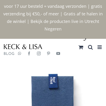
Ga
voor 17 uur besteld = vandaag verzonden | gratis
naar
verzending bij €50,- of meer | Gratis af te halen in
inhoud
de winkel | Bekijk de producten live in Utrecht
Negeren
030 2400000
BLOG