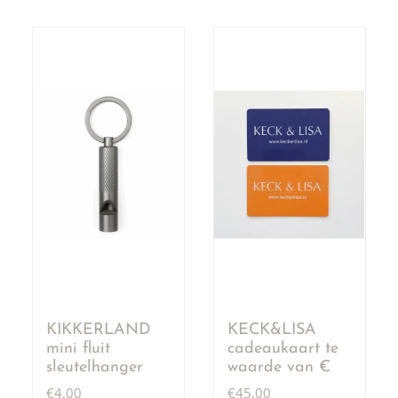
KIKKERLAND
KECK&LISA
mini fluit
cadeaukaart te
sleutelhanger
waarde van €
50,00
€
4,00
€
45,00