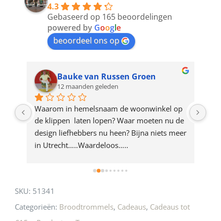
4.3
to
Gebaseerd op 165 beoordelingen
join
powered by
G
o
o
g
l
e
beoordeel ons op
the
waitlist
for
Bauke van Russen Groen
12 maanden geleden
this
product
ze 
Waarom in hemelsnaam de woonwinkel op 
Gew
e 
de klippen  laten lopen? Waar moeten nu de 
mak
rd 
design liefhebbers nu heen? Bijna niets meer 
vri
 
in Utrecht…..Waardeloos…..
SKU:
51341
Categorieën:
Broodtrommels
,
Cadeaus
,
Cadeaus tot