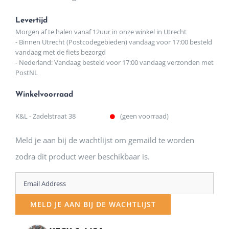
Levertijd
Morgen af te halen vanaf 12uur in onze winkel in Utrecht
- Binnen Utrecht (Postcodegebieden) vandaag voor 17:00 besteld
vandaag met de fiets bezorgd
- Nederland: Vandaag besteld voor 17:00 vandaag verzonden met
PostNL
Winkelvoorraad
K&L - Zadelstraat 38
(geen voorraad)
Meld je aan bij de wachtlijst om gemaild te worden
zodra dit product weer beschikbaar is.
Enter
your
MELD JE AAN BIJ DE WACHTLIJST
email