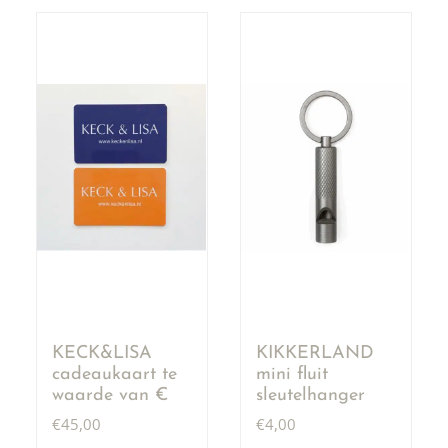
KECK&LISA
KIKKERLAND
cadeaukaart te
mini fluit
waarde van €
sleutelhanger
50,00
€
45,00
€
4,00