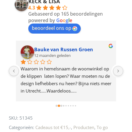
address
KECK & LISA
4.3
to
Gebaseerd op 165 beoordelingen
join
powered by
G
o
o
g
l
e
beoordeel ons op
the
waitlist
for
Bauke van Russen Groen
12 maanden geleden
this
product
ze 
Waarom in hemelsnaam de woonwinkel op 
Gew
e 
de klippen  laten lopen? Waar moeten nu de 
mak
rd 
design liefhebbers nu heen? Bijna niets meer 
vri
 
in Utrecht…..Waardeloos…..
SKU:
51345
Categorieën:
Cadeaus tot €15,-
,
Producten
,
To go