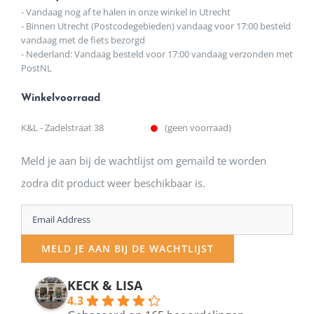
- Vandaag nog af te halen in onze winkel in Utrecht
- Binnen Utrecht (Postcodegebieden) vandaag voor 17:00 besteld
vandaag met de fiets bezorgd
- Nederland: Vandaag besteld voor 17:00 vandaag verzonden met
PostNL
Winkelvoorraad
K&L - Zadelstraat 38
(geen voorraad)
Meld je aan bij de wachtlijst om gemaild te worden
zodra dit product weer beschikbaar is.
Enter
your
MELD JE AAN BIJ DE WACHTLIJST
email
address
KECK & LISA
4.3
to