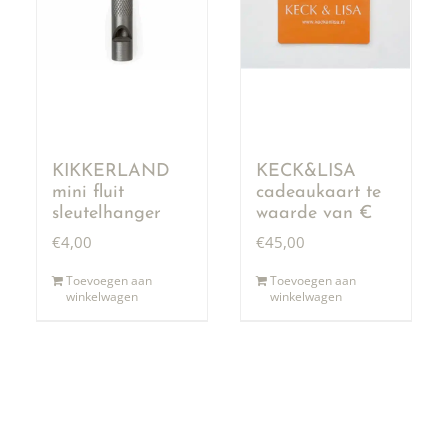
KIKKERLAND
KECK&LISA
mini fluit
cadeaukaart te
sleutelhanger
waarde van €
50,00
€
4,00
€
45,00
Toevoegen aan
Toevoegen aan
winkelwagen
winkelwagen