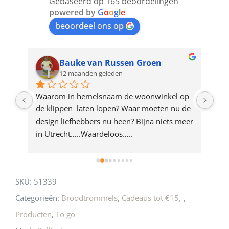
Gebaseerd op 165 beoordelingen
join
powered by
G
o
o
g
l
e
beoordeel ons op
the
waitlist
for
Bauke van Russen Groen
12 maanden geleden
this
product
ze 
Waarom in hemelsnaam de woonwinkel op 
Gew
e 
de klippen  laten lopen? Waar moeten nu de 
mak
rd 
design liefhebbers nu heen? Bijna niets meer 
vri
 
in Utrecht…..Waardeloos…..
SKU:
51339
Categorieën:
Broodtrommels
,
Cadeaus tot €15,-
,
Producten
,
To go